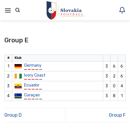
Skoči
na
vsebino
Group E
#
Klub
Germany
1
3
6
6
Ivory Coast
2
3
2
6
Ecuador
3
3
0
4
Curaçao
4
3
8
1
Group D
Group F