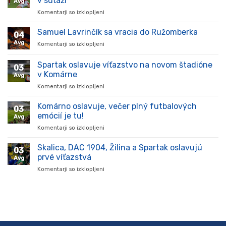
v súťaži
Avg
Komentarji so izklopljeni
za
Hráč
prišiel,
Samuel Lavrinčík sa vracia do Ružomberka
04
ukázal
Avg
Komentarji so izklopljeni
za
kvality
Samuel
a
Lavrinčík
Spartak oslavuje víťazstvo na novom štadióne
stal
03
sa
sa
v Komárne
Avg
vracia
oporou
Komentarji so izklopljeni
za
do
tímu
Spartak
Ružomberka
v
oslavuje
Komárno oslavuje, večer plný futbalových
súťaži
03
víťazstvo
emócií je tu!
Avg
na
Komentarji so izklopljeni
za
novom
Komárno
štadióne
oslavuje,
Skalica, DAC 1904, Žilina a Spartak oslavujú
v
03
večer
Komárne
prvé víťazstvá
Avg
plný
Komentarji so izklopljeni
za
futbalových
Skalica,
emócií
DAC
je
1904,
tu!
Žilina
a
Spartak