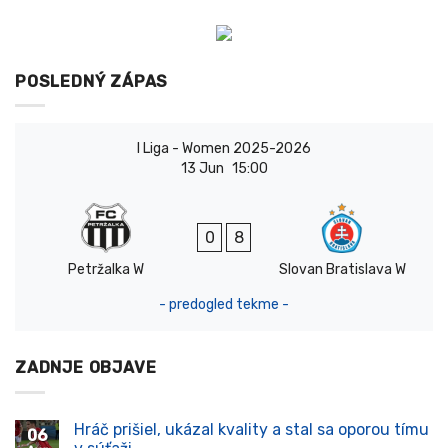
POSLEDNÝ ZÁPAS
I Liga - Women 2025-2026
13 Jun
15:00
0
8
Petržalka W
Slovan Bratislava W
- predogled tekme -
ZADNJE OBJAVE
Hráč prišiel, ukázal kvality a stal sa oporou tímu
06