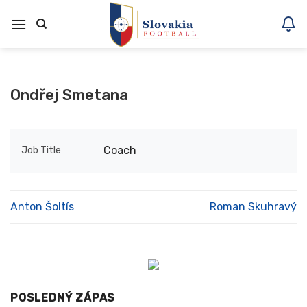
Skoči
na
vsebino
Ondřej Smetana
Coach
Job Title
Anton Šoltís
Roman Skuhravý
POSLEDNÝ ZÁPAS