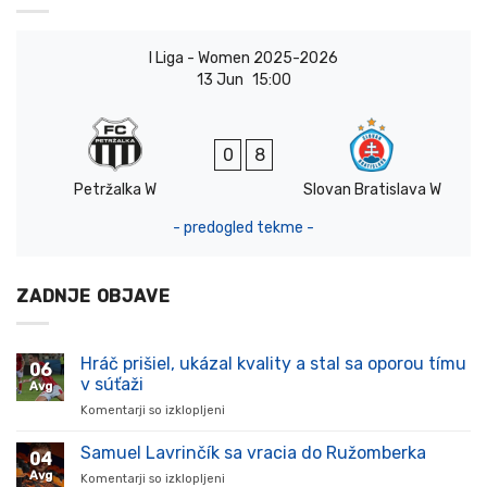
I Liga - Women 2025-2026
13 Jun
15:00
0
8
Petržalka W
Slovan Bratislava W
- predogled tekme -
ZADNJE OBJAVE
Hráč prišiel, ukázal kvality a stal sa oporou tímu
06
v súťaži
Avg
Komentarji so izklopljeni
za
Hráč
prišiel,
Samuel Lavrinčík sa vracia do Ružomberka
04
ukázal
Avg
Komentarji so izklopljeni
za
kvality