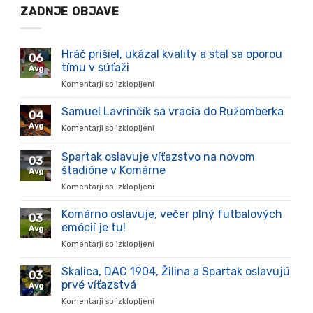
ZADNJE OBJAVE
Hráč prišiel, ukázal kvality a stal sa oporou
06
tímu v súťaži
Avg
Komentarji so izklopljeni
za
Hráč
prišiel,
Samuel Lavrinčík sa vracia do Ružomberka
04
ukázal
Avg
Komentarji so izklopljeni
za
kvality
Samuel
a
Lavrinčík
Spartak oslavuje víťazstvo na novom
stal
03
sa
sa
štadióne v Komárne
Avg
vracia
oporou
Komentarji so izklopljeni
za
do
tímu
Spartak
Ružomberka
v
oslavuje
Komárno oslavuje, večer plný futbalových
súťaži
03
víťazstvo
emócií je tu!
Avg
na
Komentarji so izklopljeni
za
novom
Komárno
štadióne
oslavuje,
Skalica, DAC 1904, Žilina a Spartak oslavujú
v
03
večer
Komárne
prvé víťazstvá
Avg
plný
Komentarji so izklopljeni
za
futbalových