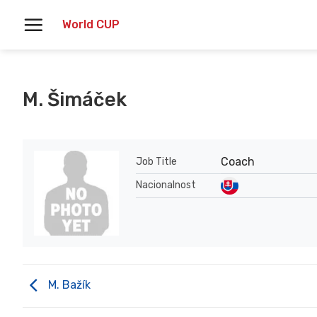
Skoči
World CUP
na
vsebino
M. Šimáček
Coach
Job Title
Nacionalnost
M. Bažík