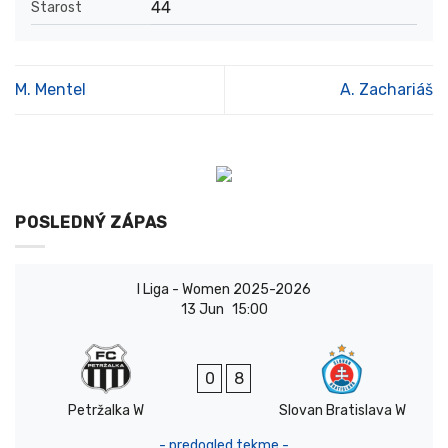
44
Starost
M. Mentel
A. Zachariáš
POSLEDNÝ ZÁPAS
I Liga - Women 2025-2026
13 Jun
15:00
0
8
Petržalka W
Slovan Bratislava W
- predogled tekme -