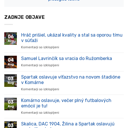
ZADNJE OBJAVE
Hráč prišiel, ukázal kvality a stal sa oporou tímu
06
v súťaži
Avg
Komentarji so izklopljeni
za
Hráč
prišiel,
Samuel Lavrinčík sa vracia do Ružomberka
04
ukázal
Avg
Komentarji so izklopljeni
za
kvality
Samuel
a
Lavrinčík
Spartak oslavuje víťazstvo na novom štadióne
stal
03
sa
sa
v Komárne
Avg
vracia
oporou
Komentarji so izklopljeni
za
do
tímu
Spartak
Ružomberka
v
oslavuje
Komárno oslavuje, večer plný futbalových
súťaži
03
víťazstvo
emócií je tu!
Avg
na
Komentarji so izklopljeni
za
novom
Komárno
štadióne
oslavuje,
Skalica, DAC 1904, Žilina a Spartak oslavujú
v
03
večer