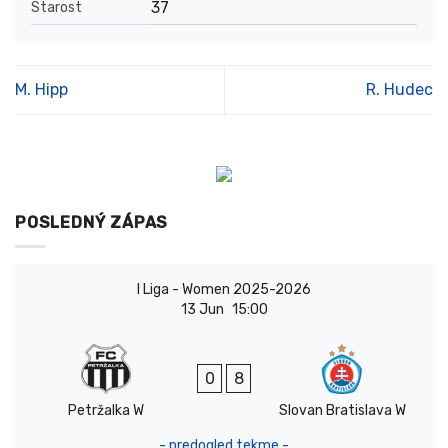
37
Starost
M. Hipp
R. Hudec
POSLEDNÝ ZÁPAS
I Liga - Women 2025-2026
13 Jun
15:00
0
8
Petržalka W
Slovan Bratislava W
- predogled tekme -