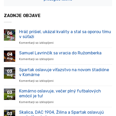
ZADNJE OBJAVE
Hráč prišiel, ukázal kvality a stal sa oporou tímu
06
v súťaži
Avg
Komentarji so izklopljeni
za
Hráč
prišiel,
Samuel Lavrinčík sa vracia do Ružomberka
04
ukázal
Avg
Komentarji so izklopljeni
za
kvality
Samuel
a
Lavrinčík
Spartak oslavuje víťazstvo na novom štadióne
stal
03
sa
sa
v Komárne
Avg
vracia
oporou
Komentarji so izklopljeni
za
do
tímu
Spartak
Ružomberka
v
oslavuje
Komárno oslavuje, večer plný futbalových
súťaži
03
víťazstvo
emócií je tu!
Avg
na
Komentarji so izklopljeni
za
novom
Komárno
štadióne
oslavuje,
Skalica, DAC 1904, Žilina a Spartak oslavujú
v
03
večer