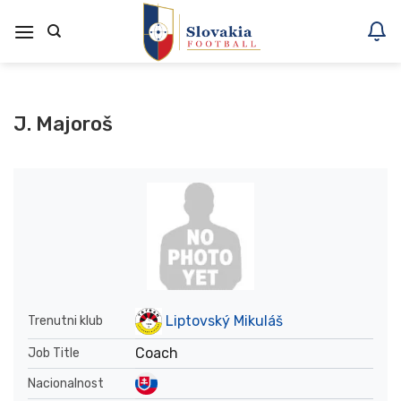
Skoči
na
vsebino
J. Majoroš
Liptovský Mikuláš
Trenutni klub
Coach
Job Title
Nacionalnost