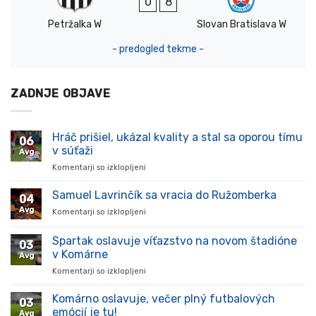
0
8
Petržalka W
Slovan Bratislava W
- predogled tekme -
ZADNJE OBJAVE
Hráč prišiel, ukázal kvality a stal sa oporou tímu
06
v súťaži
Avg
Komentarji so izklopljeni
za
Hráč
prišiel,
Samuel Lavrinčík sa vracia do Ružomberka
04
ukázal
Avg
Komentarji so izklopljeni
za
kvality
Samuel
a
Lavrinčík
Spartak oslavuje víťazstvo na novom štadióne
stal
03
sa
sa
v Komárne
Avg
vracia
oporou
Komentarji so izklopljeni
za
do
tímu
Spartak
Ružomberka
v
oslavuje
Komárno oslavuje, večer plný futbalových
súťaži
03
víťazstvo
emócií je tu!
Avg