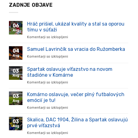
ZADNJE OBJAVE
Hráč prišiel, ukázal kvality a stal sa oporou
06
tímu v súťaži
Avg
Komentarji so izklopljeni
za
Hráč
prišiel,
Samuel Lavrinčík sa vracia do Ružomberka
04
ukázal
Avg
Komentarji so izklopljeni
za
kvality
Samuel
a
Lavrinčík
Spartak oslavuje víťazstvo na novom
stal
03
sa
sa
štadióne v Komárne
Avg
vracia
oporou
Komentarji so izklopljeni
za
do
tímu
Spartak
Ružomberka
v
oslavuje
Komárno oslavuje, večer plný futbalových
súťaži
03
víťazstvo
emócií je tu!
Avg
na
Komentarji so izklopljeni
za
novom
Komárno
štadióne
oslavuje,
Skalica, DAC 1904, Žilina a Spartak oslavujú
v
03
večer
Komárne
prvé víťazstvá
Avg
plný
Komentarji so izklopljeni
za
futbalových