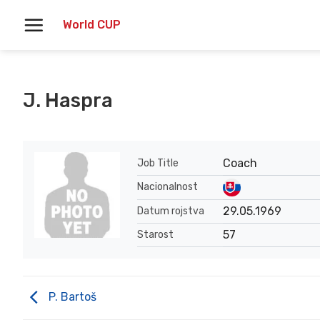
Skoči
World CUP
na
vsebino
J. Haspra
Coach
Job Title
Nacionalnost
29.05.1969
Datum rojstva
57
Starost
P. Bartoš