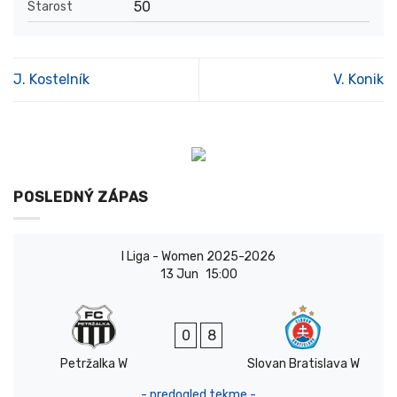
50
Starost
J. Kostelník
V. Konik
POSLEDNÝ ZÁPAS
I Liga - Women 2025-2026
13 Jun
15:00
0
8
Petržalka W
Slovan Bratislava W
- predogled tekme -