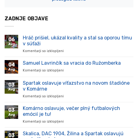
ZADNJE OBJAVE
Hráč prišiel, ukázal kvality a stal sa oporou tímu
06
v súťaži
Avg
Komentarji so izklopljeni
za
Hráč
prišiel,
Samuel Lavrinčík sa vracia do Ružomberka
04
ukázal
Avg
Komentarji so izklopljeni
za
kvality
Samuel
a
Lavrinčík
Spartak oslavuje víťazstvo na novom štadióne
stal
03
sa
sa
v Komárne
Avg
vracia
oporou
Komentarji so izklopljeni
za
do
tímu
Spartak
Ružomberka
v
oslavuje
Komárno oslavuje, večer plný futbalových
súťaži
03
víťazstvo
emócií je tu!
Avg
na
Komentarji so izklopljeni
za
novom
Komárno
štadióne
oslavuje,
Skalica, DAC 1904, Žilina a Spartak oslavujú
v
03
večer