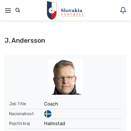
Skoči
na
vsebino
J. Andersson
Coach
Job Title
Nacionalnost
Halmstad
Rojstni kraj