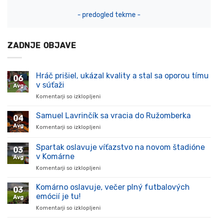
- predogled tekme -
ZADNJE OBJAVE
Hráč prišiel, ukázal kvality a stal sa oporou tímu
06
v súťaži
Avg
Komentarji so izklopljeni
za
Hráč
prišiel,
Samuel Lavrinčík sa vracia do Ružomberka
04
ukázal
Avg
Komentarji so izklopljeni
za
kvality
Samuel
a
Lavrinčík
Spartak oslavuje víťazstvo na novom štadióne
stal
03
sa
sa
v Komárne
Avg
vracia
oporou
Komentarji so izklopljeni
za
do
tímu
Spartak
Ružomberka
v
oslavuje
Komárno oslavuje, večer plný futbalových
súťaži
03
víťazstvo
emócií je tu!
Avg
na
Komentarji so izklopljeni
za
novom
Komárno
štadióne