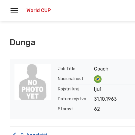
Skoči
World CUP
na
vsebino
Dunga
Coach
Job Title
Nacionalnost
Ijuí
Rojstni kraj
31.10.1963
Datum rojstva
62
Starost