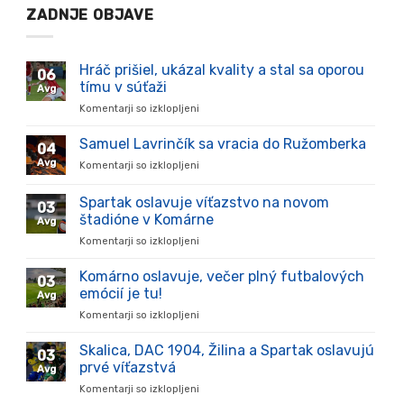
ZADNJE OBJAVE
Hráč prišiel, ukázal kvality a stal sa oporou
06
tímu v súťaži
Avg
Komentarji so izklopljeni
za
Hráč
prišiel,
Samuel Lavrinčík sa vracia do Ružomberka
04
ukázal
Avg
Komentarji so izklopljeni
za
kvality
Samuel
a
Lavrinčík
Spartak oslavuje víťazstvo na novom
stal
03
sa
sa
štadióne v Komárne
Avg
vracia
oporou
Komentarji so izklopljeni
za
do
tímu
Spartak
Ružomberka
v
oslavuje
Komárno oslavuje, večer plný futbalových
súťaži
03
víťazstvo
emócií je tu!
Avg
na
Komentarji so izklopljeni
za
novom
Komárno
štadióne
oslavuje,
Skalica, DAC 1904, Žilina a Spartak oslavujú
v
03
večer
Komárne
prvé víťazstvá
Avg
plný
Komentarji so izklopljeni
za
futbalových