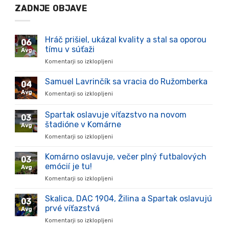
ZADNJE OBJAVE
Hráč prišiel, ukázal kvality a stal sa oporou
06
tímu v súťaži
Avg
Komentarji so izklopljeni
za
Hráč
prišiel,
Samuel Lavrinčík sa vracia do Ružomberka
04
ukázal
Avg
Komentarji so izklopljeni
za
kvality
Samuel
a
Lavrinčík
Spartak oslavuje víťazstvo na novom
stal
03
sa
sa
štadióne v Komárne
Avg
vracia
oporou
Komentarji so izklopljeni
za
do
tímu
Spartak
Ružomberka
v
oslavuje
Komárno oslavuje, večer plný futbalových
súťaži
03
víťazstvo
emócií je tu!
Avg
na
Komentarji so izklopljeni
za
novom
Komárno
štadióne
oslavuje,
Skalica, DAC 1904, Žilina a Spartak oslavujú
v
03
večer
Komárne
prvé víťazstvá
Avg
plný
Komentarji so izklopljeni
za
futbalových