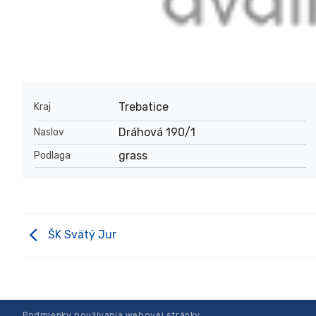
Trebatice
Kraj
Dráhová 190/1
Naslov
grass
Podlaga
ŠK Svätý Jur
Podmienky používania webovej stránky