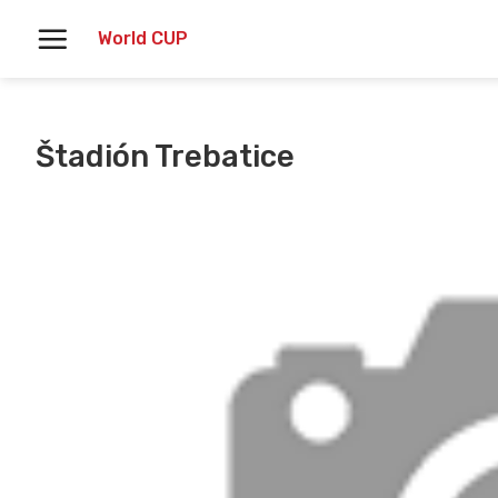
Skoči
World CUP
na
vsebino
Štadión Trebatice