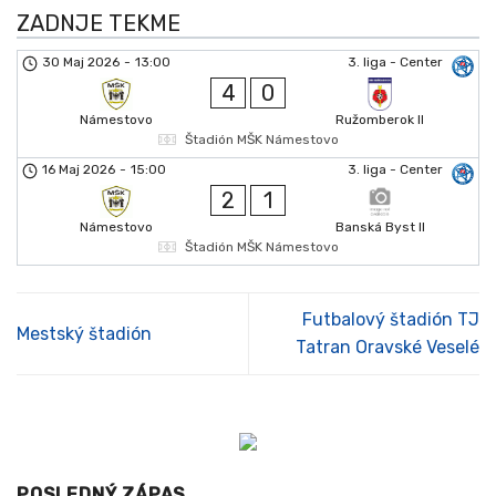
ZADNJE TEKME
30 Maj 2026
-
13:00
3. liga - Center
4
0
Námestovo
Ružomberok II
Štadión MŠK Námestovo
16 Maj 2026
-
15:00
3. liga - Center
2
1
Námestovo
Banská Byst II
Štadión MŠK Námestovo
Futbalový štadión TJ
Mestský štadión
Tatran Oravské Veselé
POSLEDNÝ ZÁPAS