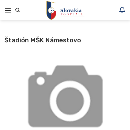
Skoči
na
vsebino
Štadión MŠK Námestovo