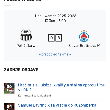
I Liga - Women 2025-2026
13 Jun
15:00
0
8
Petržalka W
Slovan Bratislava W
- predogled tekme -
ZADNJE OBJAVE
Hráč prišiel, ukázal kvality a stal sa oporou tímu
06
v súťaži
Avg
Komentarji so izklopljeni
za
Hráč
prišiel,
Samuel Lavrinčík sa vracia do Ružomberka
04
ukázal