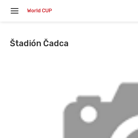
Skoči
World CUP
na
vsebino
Štadión Čadca