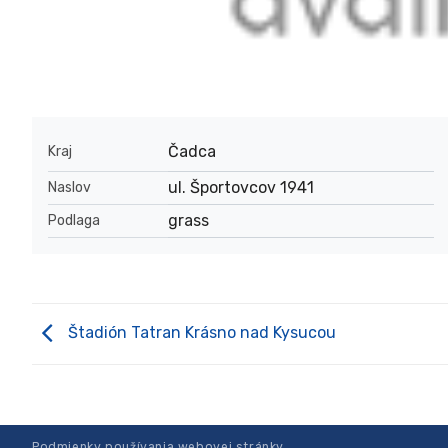
Čadca
Kraj
ul. Športovcov 1941
Naslov
grass
Podlaga
Štadión Tatran Krásno nad Kysucou
Podmienky používania webovej stránky