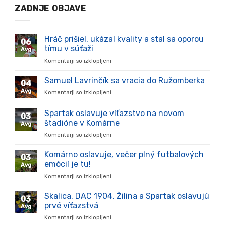
ZADNJE OBJAVE
Hráč prišiel, ukázal kvality a stal sa oporou
06
tímu v súťaži
Avg
Komentarji so izklopljeni
za
Hráč
prišiel,
Samuel Lavrinčík sa vracia do Ružomberka
04
ukázal
Avg
Komentarji so izklopljeni
za
kvality
Samuel
a
Lavrinčík
Spartak oslavuje víťazstvo na novom
stal
03
sa
sa
štadióne v Komárne
Avg
vracia
oporou
Komentarji so izklopljeni
za
do
tímu
Spartak
Ružomberka
v
oslavuje
Komárno oslavuje, večer plný futbalových
súťaži
03
víťazstvo
emócií je tu!
Avg
na
Komentarji so izklopljeni
za
novom
Komárno
štadióne
oslavuje,
Skalica, DAC 1904, Žilina a Spartak oslavujú
v
03
večer
Komárne
prvé víťazstvá
Avg
plný
Komentarji so izklopljeni
za
futbalových