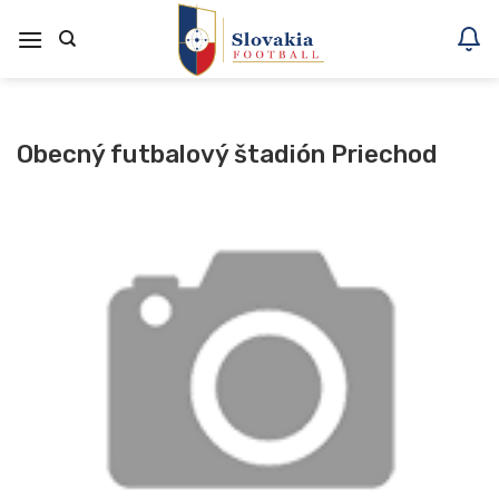
Skoči
na
vsebino
Obecný futbalový štadión Priechod