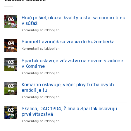
Hráč prišiel, ukázal kvality a stal sa oporou tímu
06
v súťaži
Avg
Komentarji so izklopljeni
za
Hráč
prišiel,
Samuel Lavrinčík sa vracia do Ružomberka
04
ukázal
Avg
Komentarji so izklopljeni
za
kvality
Samuel
a
Lavrinčík
Spartak oslavuje víťazstvo na novom štadióne
stal
03
sa
sa
v Komárne
Avg
vracia
oporou
Komentarji so izklopljeni
za
do
tímu
Spartak
Ružomberka
v
oslavuje
Komárno oslavuje, večer plný futbalových
súťaži
03
víťazstvo
emócií je tu!
Avg
na
Komentarji so izklopljeni
za
novom
Komárno
štadióne
oslavuje,
Skalica, DAC 1904, Žilina a Spartak oslavujú
v
03
večer
Komárne
prvé víťazstvá
Avg
plný
Komentarji so izklopljeni
za
futbalových
Skalica,
emócií