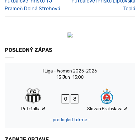
Futbalové ihrisko TJ
Futbalové Ihrisko Liptovská
Prameň Dolná Strehová
Teplá
POSLEDNÝ ZÁPAS
I Liga - Women 2025-2026
13 Jun
15:00
0
8
Petržalka W
Slovan Bratislava W
- predogled tekme -
ZADNJE OBJAVE