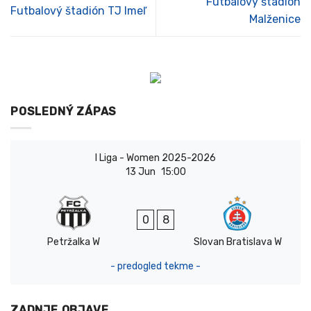
Futbalový štadión
Futbalový štadión TJ Imeľ
Malženice
POSLEDNÝ ZÁPAS
I Liga - Women 2025-2026
13 Jun
15:00
0
8
Petržalka W
Slovan Bratislava W
- predogled tekme -
ZADNJE OBJAVE