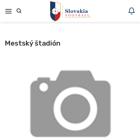
Skoči
na
vsebino
Mestský štadión