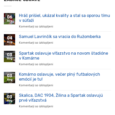
Hráč prišiel, ukázal kvality a stal sa oporou tímu
06
v súťaži
Avg
Komentarji so izklopljeni
za
Hráč
prišiel,
Samuel Lavrinčík sa vracia do Ružomberka
04
ukázal
Avg
Komentarji so izklopljeni
za
kvality
Samuel
a
Lavrinčík
Spartak oslavuje víťazstvo na novom štadióne
stal
03
sa
sa
v Komárne
Avg
vracia
oporou
Komentarji so izklopljeni
za
do
tímu
Spartak
Ružomberka
v
oslavuje
Komárno oslavuje, večer plný futbalových
súťaži
03
víťazstvo
emócií je tu!
Avg
na
Komentarji so izklopljeni
za
novom
Komárno
štadióne
oslavuje,
Skalica, DAC 1904, Žilina a Spartak oslavujú
v
03
večer
Komárne
prvé víťazstvá
Avg
plný
Komentarji so izklopljeni
za
futbalových
Skalica,
emócií