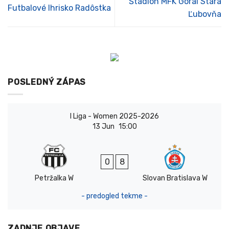
Štadión MFK Goral Stará
Futbalové Ihrisko Radôstka
Ľubovňa
POSLEDNÝ ZÁPAS
I Liga - Women 2025-2026
13 Jun
15:00
0
8
Petržalka W
Slovan Bratislava W
- predogled tekme -
ZADNJE OBJAVE