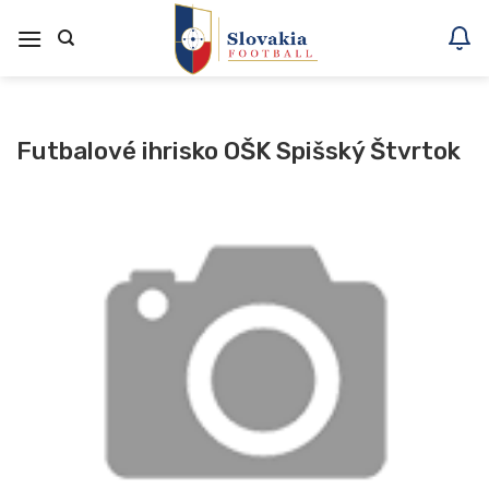
Skoči
na
vsebino
Futbalové ihrisko OŠK Spišský Štvrtok