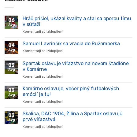
Hráč prišiel, ukázal kvality a stal sa oporou tímu
06
v súťaži
Avg
Komentarji so izklopljeni
za
Hráč
prišiel,
Samuel Lavrinčík sa vracia do Ružomberka
04
ukázal
Avg
Komentarji so izklopljeni
za
kvality
Samuel
a
Lavrinčík
Spartak oslavuje víťazstvo na novom štadióne
stal
03
sa
sa
v Komárne
Avg
vracia
oporou
Komentarji so izklopljeni
za
do
tímu
Spartak
Ružomberka
v
oslavuje
Komárno oslavuje, večer plný futbalových
súťaži
03
víťazstvo
emócií je tu!
Avg
na
Komentarji so izklopljeni
za
novom
Komárno
štadióne
oslavuje,
Skalica, DAC 1904, Žilina a Spartak oslavujú
v
03
večer
Komárne
prvé víťazstvá
Avg
plný
Komentarji so izklopljeni
za
futbalových
Skalica,
emócií