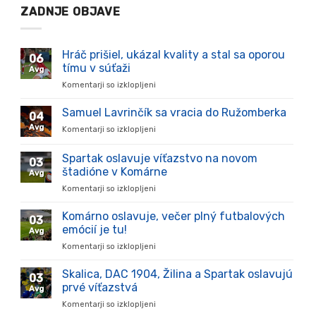
ZADNJE OBJAVE
Hráč prišiel, ukázal kvality a stal sa oporou
06
tímu v súťaži
Avg
Komentarji so izklopljeni
za
Hráč
prišiel,
Samuel Lavrinčík sa vracia do Ružomberka
04
ukázal
Avg
Komentarji so izklopljeni
za
kvality
Samuel
a
Lavrinčík
Spartak oslavuje víťazstvo na novom
stal
03
sa
sa
štadióne v Komárne
Avg
vracia
oporou
Komentarji so izklopljeni
za
do
tímu
Spartak
Ružomberka
v
oslavuje
Komárno oslavuje, večer plný futbalových
súťaži
03
víťazstvo
emócií je tu!
Avg
na
Komentarji so izklopljeni
za
novom
Komárno
štadióne
oslavuje,
Skalica, DAC 1904, Žilina a Spartak oslavujú
v
03
večer
Komárne
prvé víťazstvá
Avg
plný
Komentarji so izklopljeni
za
futbalových