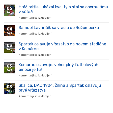
Hráč prišiel, ukázal kvality a stal sa oporou tímu
06
v súťaži
Avg
Komentarji so izklopljeni
za
Hráč
prišiel,
Samuel Lavrinčík sa vracia do Ružomberka
04
ukázal
Avg
Komentarji so izklopljeni
za
kvality
Samuel
a
Lavrinčík
Spartak oslavuje víťazstvo na novom štadióne
stal
03
sa
sa
v Komárne
Avg
vracia
oporou
Komentarji so izklopljeni
za
do
tímu
Spartak
Ružomberka
v
oslavuje
Komárno oslavuje, večer plný futbalových
súťaži
03
víťazstvo
emócií je tu!
Avg
na
Komentarji so izklopljeni
za
novom
Komárno
štadióne
oslavuje,
Skalica, DAC 1904, Žilina a Spartak oslavujú
v
03
večer
Komárne
prvé víťazstvá
Avg
plný
Komentarji so izklopljeni
za
futbalových
Skalica,
emócií
DAC
je
1904,
tu!