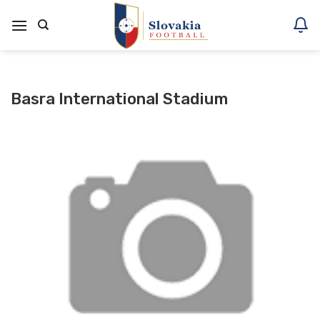
Skoči
na
vsebino
Basra International Stadium