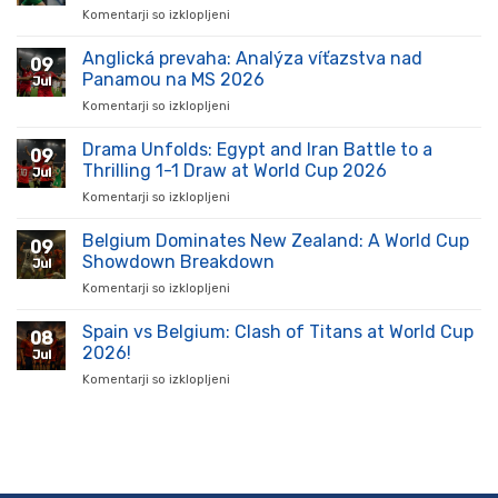
Komentarji so izklopljeni
za
Slovenský
futbal
Anglická prevaha: Analýza víťazstva nad
09
zažíva
Panamou na MS 2026
Jul
vzostup:
Komentarji so izklopljeni
za
Kluby
Anglická
a
prevaha:
Drama Unfolds: Egypt and Iran Battle to a
hráči
09
Analýza
ukazujú
Thrilling 1-1 Draw at World Cup 2026
Jul
víťazstva
silu
Komentarji so izklopljeni
za
nad
na
Drama
Panamou
ihrisku
Unfolds:
Belgium Dominates New Zealand: A World Cup
na
09
Egypt
MS
Showdown Breakdown
Jul
and
2026
Komentarji so izklopljeni
za
Iran
Belgium
Battle
Dominates
Spain vs Belgium: Clash of Titans at World Cup
to
08
New
a
2026!
Jul
Zealand:
Thrilling
Komentarji so izklopljeni
za
A
1-
Spain
World
1
vs
Cup
Draw
Belgium:
Showdown
at
Clash
Breakdown
World
of
Cup
Titans