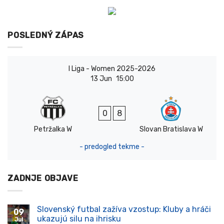
POSLEDNÝ ZÁPAS
I Liga - Women 2025-2026
13 Jun
15:00
0
8
Petržalka W
Slovan Bratislava W
- predogled tekme -
ZADNJE OBJAVE
Slovenský futbal zažíva vzostup: Kluby a hráči
09
ukazujú silu na ihrisku
Jul