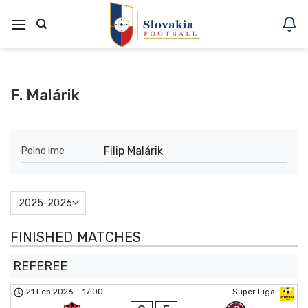
Skoči
na
vsebino
F. Malárik
Filip Malárik
Polno ime
FINISHED MATCHES
REFEREE
21 Feb 2026
-
17:00
Super Liga