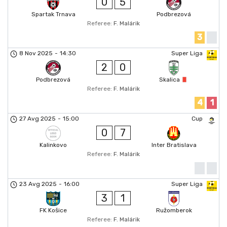
0
5
Spartak Trnava
Podbrezová
Referee:
F. Malárik
3
8 Nov 2025
-
14:30
Super Liga
2
0
Podbrezová
Skalica
Referee:
F. Malárik
4
1
27 Avg 2025
-
15:00
Cup
0
7
Kalinkovo
Inter Bratislava
Referee:
F. Malárik
23 Avg 2025
-
16:00
Super Liga
3
1
FK Košice
Ružomberok
Referee:
F. Malárik