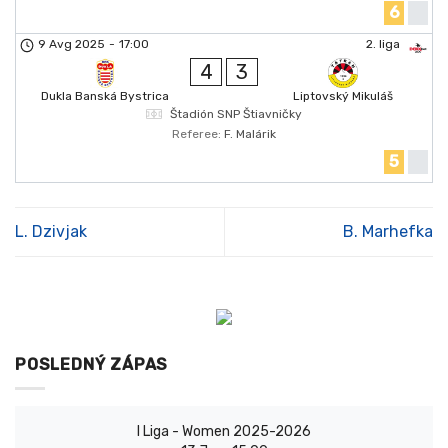
6
9 Avg 2025
-
17:00
2. liga
4
3
Dukla Banská Bystrica
Liptovský Mikuláš
Štadión SNP Štiavničky
Referee:
F. Malárik
5
L. Dzivjak
B. Marhefka
POSLEDNÝ ZÁPAS
I Liga - Women 2025-2026