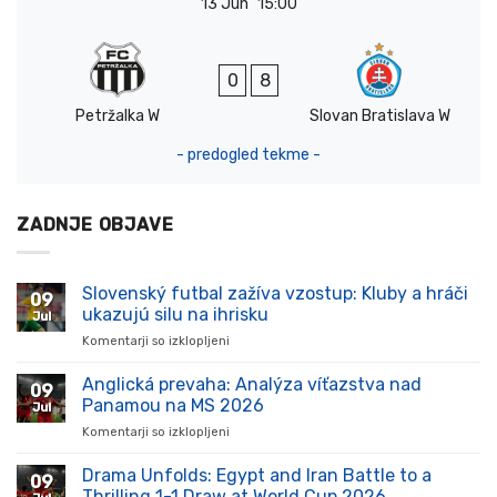
13 Jun
15:00
0
8
Petržalka W
Slovan Bratislava W
- predogled tekme -
ZADNJE OBJAVE
Slovenský futbal zažíva vzostup: Kluby a hráči
09
ukazujú silu na ihrisku
Jul
Komentarji so izklopljeni
za
Slovenský
futbal
Anglická prevaha: Analýza víťazstva nad
09
zažíva
Panamou na MS 2026
Jul
vzostup:
Komentarji so izklopljeni
za
Kluby
Anglická
a
prevaha:
Drama Unfolds: Egypt and Iran Battle to a
hráči
09
Analýza
ukazujú
Thrilling 1-1 Draw at World Cup 2026