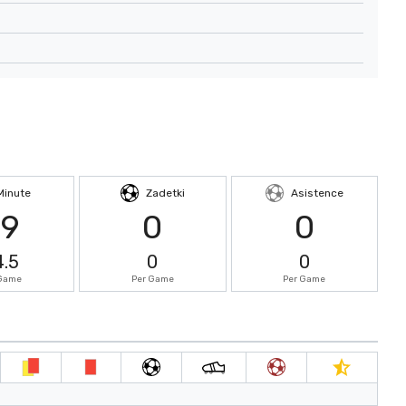
Minute
Zadetki
Asistence
69
0
0
4.5
0
0
 Game
Per Game
Per Game