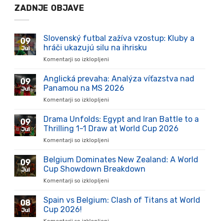
ZADNJE OBJAVE
Slovenský futbal zažíva vzostup: Kluby a
09
hráči ukazujú silu na ihrisku
Jul
Komentarji so izklopljeni
za
Slovenský
futbal
Anglická prevaha: Analýza víťazstva nad
09
zažíva
Panamou na MS 2026
Jul
vzostup:
Komentarji so izklopljeni
za
Kluby
Anglická
a
prevaha:
Drama Unfolds: Egypt and Iran Battle to a
hráči
09
Analýza
ukazujú
Thrilling 1-1 Draw at World Cup 2026
Jul
víťazstva
silu
Komentarji so izklopljeni
za
nad
na
Drama
Panamou
ihrisku
Unfolds:
Belgium Dominates New Zealand: A World
na
09
Egypt
MS
Cup Showdown Breakdown
Jul
and
2026
Komentarji so izklopljeni
za
Iran
Belgium
Battle
Dominates
Spain vs Belgium: Clash of Titans at World
to
08
New
a
Cup 2026!
Jul
Zealand:
Thrilling