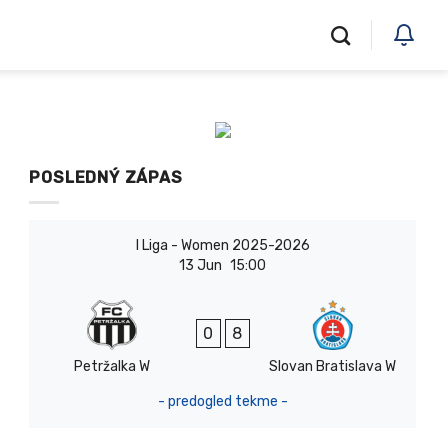
POSLEDNÝ ZÁPAS
I Liga - Women 2025-2026
13 Jun
15:00
0
8
Petržalka W
Slovan Bratislava W
- predogled tekme -