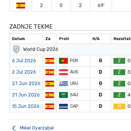
2
0
2
69′
ZADNJE TEKME
Datum
Za
Proti
H/A
Rezultat
World Cup 2026
6 Jul 2026
G
Z
0
POR
2 Jul 2026
D
Z
3
AUS
27 Jun 2026
G
Z
0
URU
21 Jun 2026
D
Z
4
SAU
15 Jun 2026
D
N
0
CAP
Mikel Oyarzabal