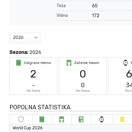
65
Teža
172
Višina
Sezona:
2026
Odigrane tekme
Začetek tekem
2
0
-
0
3
Per Game
Per Game
Per
POPOLNA STATISTIKA
World Cup 2026