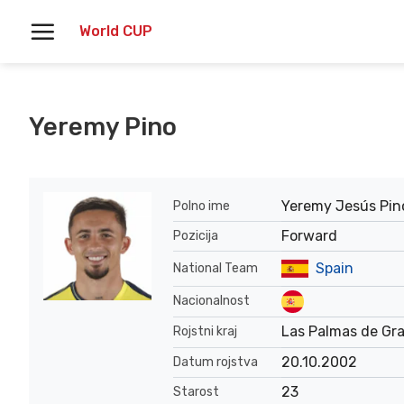
Skoči
World CUP
na
vsebino
Yeremy Pino
Yeremy Jesús Pin
Polno ime
Forward
Pozicija
Spain
National Team
Nacionalnost
Las Palmas de Gr
Rojstni kraj
20.10.2002
Datum rojstva
23
Starost