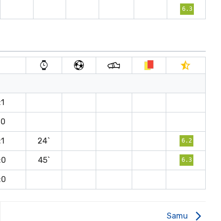
6.3
:1
:0
:1
24`
6.2
:0
45`
6.3
:0
Samu