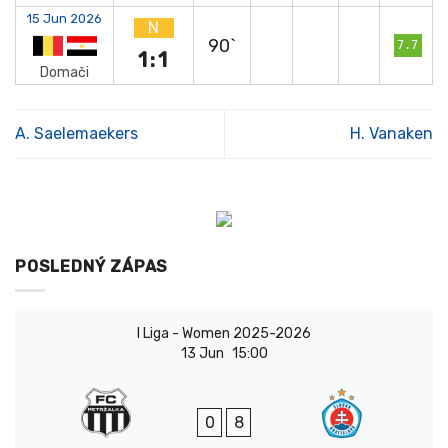
15 Jun 2026
N
90`
7.7
1:1
Domači
A. Saelemaekers
H. Vanaken
POSLEDNÝ ZÁPAS
I Liga - Women 2025-2026
13 Jun
15:00
0
8