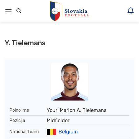
Skoči
na
vsebino
Y. Tielemans
Youri Marion A. Tielemans
Polno ime
Midfielder
Pozicija
Belgium
National Team