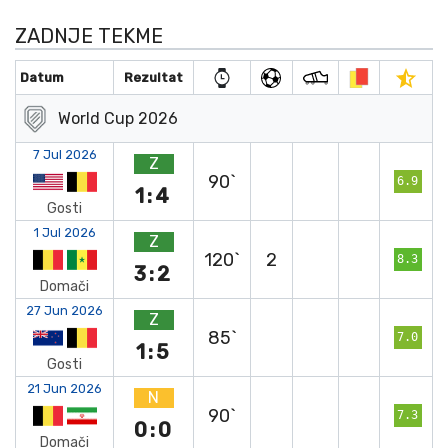
ZADNJE TEKME
Datum
Rezultat
World Cup 2026
7 Jul 2026
Z
90`
6.9
1:4
Gosti
1 Jul 2026
Z
120`
2
8.3
3:2
Domači
27 Jun 2026
Z
85`
7.0
1:5
Gosti
21 Jun 2026
N
90`
7.3
0:0
Domači