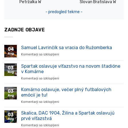
Petržalka W
Slovan Bratislava W
- predogled tekme -
ZADNJE OBJAVE
Samuel Lavrinčík sa vracia do Ružomberka
04
Avg
Komentarji so izklopljeni
za
Samuel
Lavrinčík
Spartak oslavuje víťazstvo na novom štadióne
03
sa
v Komárne
Avg
vracia
Komentarji so izklopljeni
za
do
Spartak
Ružomberka
oslavuje
Komárno oslavuje, večer plný futbalových
03
víťazstvo
emócií je tu!
Avg
na
Komentarji so izklopljeni
za
novom
Komárno
štadióne
oslavuje,
Skalica, DAC 1904, Žilina a Spartak oslavujú
v
03
večer
Komárne
prvé víťazstvá
Avg
plný
Komentarji so izklopljeni
za
futbalových