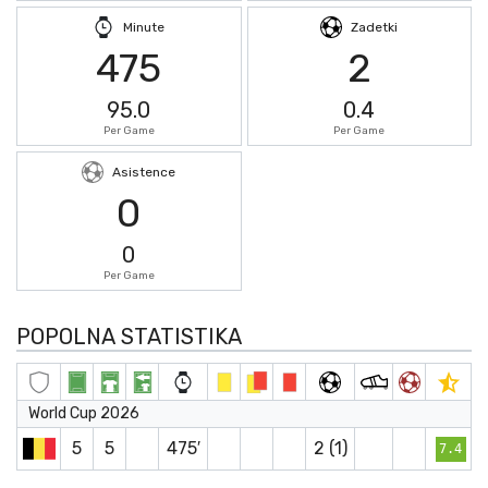
Minute
Zadetki
475
2
95.0
0.4
Per Game
Per Game
Asistence
0
0
Per Game
POPOLNA STATISTIKA
World Cup 2026
5
5
475′
2 (1)
7.4