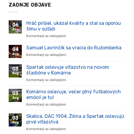
ZADNJE OBJAVE
Hráč prišiel, ukázal kvality a stal sa oporou
06
tímu v súťaži
Avg
Komentarji so izklopljeni
za
Hráč
prišiel,
Samuel Lavrinčík sa vracia do Ružomberka
04
ukázal
Avg
Komentarji so izklopljeni
za
kvality
Samuel
a
Lavrinčík
Spartak oslavuje víťazstvo na novom
stal
03
sa
sa
štadióne v Komárne
Avg
vracia
oporou
Komentarji so izklopljeni
za
do
tímu
Spartak
Ružomberka
v
oslavuje
Komárno oslavuje, večer plný futbalových
súťaži
03
víťazstvo
emócií je tu!
Avg
na
Komentarji so izklopljeni
za
novom
Komárno
štadióne
oslavuje,
Skalica, DAC 1904, Žilina a Spartak oslavujú
v
03
večer
Komárne
prvé víťazstvá
Avg
plný
Komentarji so izklopljeni
za
futbalových