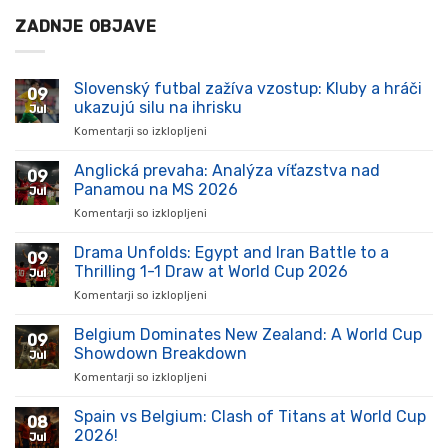
ZADNJE OBJAVE
Slovenský futbal zažíva vzostup: Kluby a hráči
09
ukazujú silu na ihrisku
Jul
Komentarji so izklopljeni
za
Slovenský
futbal
Anglická prevaha: Analýza víťazstva nad
09
zažíva
Panamou na MS 2026
Jul
vzostup:
Komentarji so izklopljeni
za
Kluby
Anglická
a
prevaha:
Drama Unfolds: Egypt and Iran Battle to a
hráči
09
Analýza
ukazujú
Thrilling 1-1 Draw at World Cup 2026
Jul
víťazstva
silu
Komentarji so izklopljeni
za
nad
na
Drama
Panamou
ihrisku
Unfolds:
Belgium Dominates New Zealand: A World Cup
na
09
Egypt
MS
Showdown Breakdown
Jul
and
2026
Komentarji so izklopljeni
za
Iran
Belgium
Battle
Dominates
Spain vs Belgium: Clash of Titans at World Cup
to
08
New
a
2026!
Jul
Zealand: