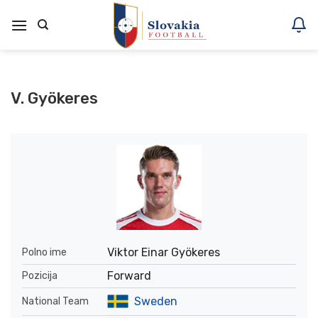
Skoči
na
vsebino
V. Gyökeres
Viktor Einar Gyökeres
Polno ime
Forward
Pozicija
Sweden
National Team