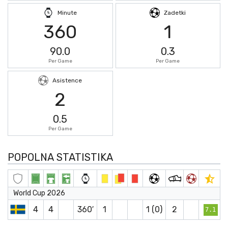
Minute
Zadetki
360
1
90.0
0.3
Per Game
Per Game
Asistence
2
0.5
Per Game
POPOLNA STATISTIKA
World Cup 2026
4
4
360′
1
1 (0)
2
7.1