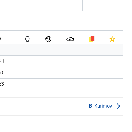
t
:1
5:0
:3
B. Karimov