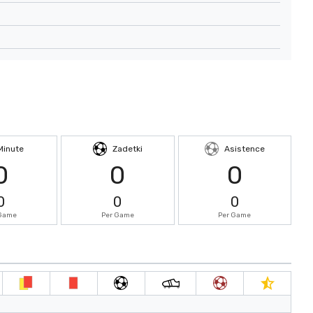
Minute
Zadetki
Asistence
0
0
0
0
0
0
 Game
Per Game
Per Game