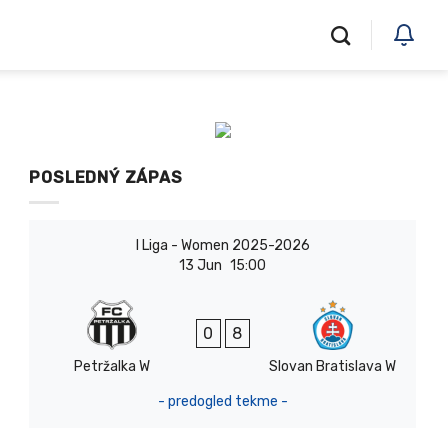
POSLEDNÝ ZÁPAS
I Liga - Women 2025-2026
13 Jun
15:00
0
8
Petržalka W
Slovan Bratislava W
- predogled tekme -