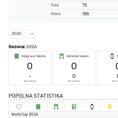
75
Teža
185
Višina
Sezona:
2026
Odigrane tekme
Začetek tekem
0
0
-
0
Per Game
Per Game
Per
POPOLNA STATISTIKA
World Cup 2026