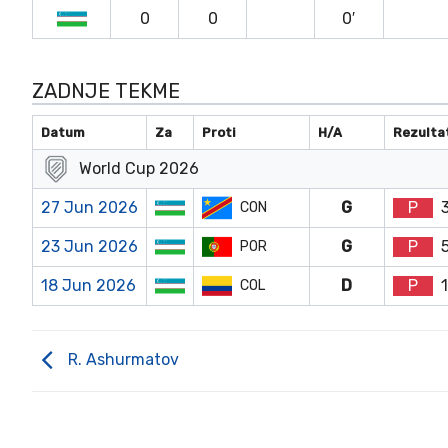
0
0
0′
ZADNJE TEKME
Datum
Za
Proti
H/A
Rezulta
World Cup 2026
27 Jun 2026
G
P
3
CON
23 Jun 2026
G
P
POR
18 Jun 2026
D
P
1
COL
R. Ashurmatov