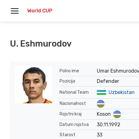
Skoči
World CUP
na
vsebino
U. Eshmurodov
Umar Eshmurodo
Polno ime
Defender
Pozicija
Uzbekistan
National Team
Nacionalnost
Koson
Rojstni kraj
30.11.1992
Datum rojstva
33
Starost