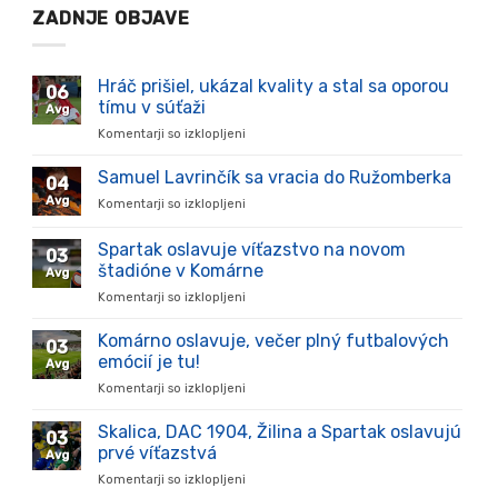
ZADNJE OBJAVE
Hráč prišiel, ukázal kvality a stal sa oporou
06
tímu v súťaži
Avg
Komentarji so izklopljeni
za
Hráč
prišiel,
Samuel Lavrinčík sa vracia do Ružomberka
04
ukázal
Avg
Komentarji so izklopljeni
za
kvality
Samuel
a
Lavrinčík
Spartak oslavuje víťazstvo na novom
stal
03
sa
sa
štadióne v Komárne
Avg
vracia
oporou
Komentarji so izklopljeni
za
do
tímu
Spartak
Ružomberka
v
oslavuje
Komárno oslavuje, večer plný futbalových
súťaži
03
víťazstvo
emócií je tu!
Avg
na
Komentarji so izklopljeni
za
novom
Komárno
štadióne
oslavuje,
Skalica, DAC 1904, Žilina a Spartak oslavujú
v
03
večer
Komárne
prvé víťazstvá
Avg
plný
Komentarji so izklopljeni
za
futbalových