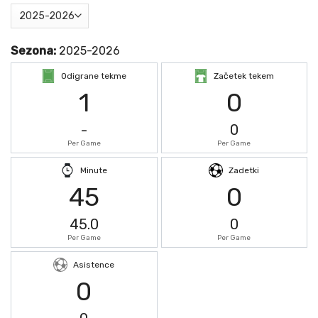
Sezona:
2025-2026
Odigrane tekme
Začetek tekem
1
0
-
0
Per Game
Per Game
Minute
Zadetki
45
0
45.0
0
Per Game
Per Game
Asistence
0