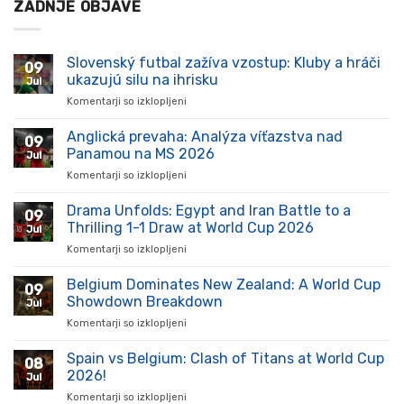
ZADNJE OBJAVE
Slovenský futbal zažíva vzostup: Kluby a hráči
09
ukazujú silu na ihrisku
Jul
Komentarji so izklopljeni
za
Slovenský
futbal
Anglická prevaha: Analýza víťazstva nad
09
zažíva
Panamou na MS 2026
Jul
vzostup:
Komentarji so izklopljeni
za
Kluby
Anglická
a
prevaha:
Drama Unfolds: Egypt and Iran Battle to a
hráči
09
Analýza
ukazujú
Thrilling 1-1 Draw at World Cup 2026
Jul
víťazstva
silu
Komentarji so izklopljeni
za
nad
na
Drama
Panamou
ihrisku
Unfolds:
Belgium Dominates New Zealand: A World Cup
na
09
Egypt
MS
Showdown Breakdown
Jul
and
2026
Komentarji so izklopljeni
za
Iran
Belgium
Battle
Dominates
Spain vs Belgium: Clash of Titans at World Cup
to
08
New
a
2026!
Jul
Zealand:
Thrilling
Komentarji so izklopljeni
za
A
1-