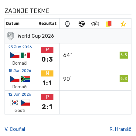
ZADNJE TEKME
Datum
Rezultat
World Cup 2026
25 Jun 2026
P
64`
6.5
0:3
Domači
18 Jun 2026
N
90`
6.3
1:1
Domači
12 Jun 2026
P
2:1
Gosti
V. Coufal
R. Hranáč