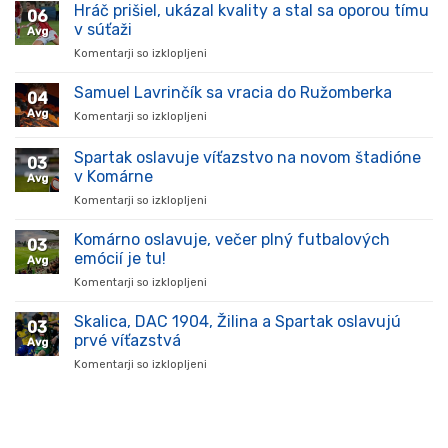
Hráč prišiel, ukázal kvality a stal sa oporou tímu
06
v súťaži
Avg
Komentarji so izklopljeni
za
Hráč
prišiel,
Samuel Lavrinčík sa vracia do Ružomberka
04
ukázal
Avg
Komentarji so izklopljeni
za
kvality
Samuel
a
Lavrinčík
Spartak oslavuje víťazstvo na novom štadióne
stal
03
sa
sa
v Komárne
Avg
vracia
oporou
Komentarji so izklopljeni
za
do
tímu
Spartak
Ružomberka
v
oslavuje
Komárno oslavuje, večer plný futbalových
súťaži
03
víťazstvo
emócií je tu!
Avg
na
Komentarji so izklopljeni
za
novom
Komárno
štadióne
oslavuje,
Skalica, DAC 1904, Žilina a Spartak oslavujú
v
03
večer
Komárne
prvé víťazstvá
Avg
plný
Komentarji so izklopljeni
za
futbalových
Skalica,
emócií
DAC
je
1904,
tu!
Žilina