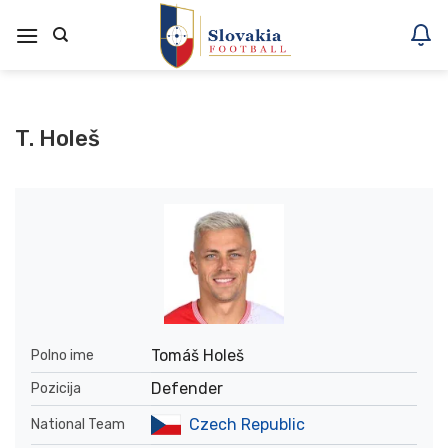
Skoči
na
vsebino
T. Holeš
Tomáš Holeš
Polno ime
Defender
Pozicija
Czech Republic
National Team