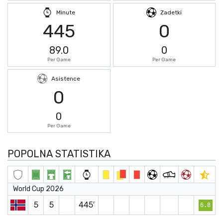
Minute
Zadetki
445
0
89.0
0
Per Game
Per Game
Asistence
0
0
Per Game
POPOLNA STATISTIKA
World Cup 2026
5
5
445′
6.8