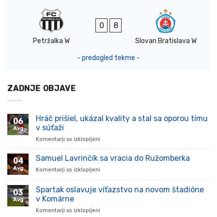
0
8
Petržalka W
Slovan Bratislava W
- predogled tekme -
ZADNJE OBJAVE
Hráč prišiel, ukázal kvality a stal sa oporou tímu
06
v súťaži
Avg
Komentarji so izklopljeni
za
Hráč
prišiel,
Samuel Lavrinčík sa vracia do Ružomberka
04
ukázal
Avg
Komentarji so izklopljeni
za
kvality
Samuel
a
Lavrinčík
Spartak oslavuje víťazstvo na novom štadióne
stal
03
sa
sa
v Komárne
Avg
vracia
oporou
Komentarji so izklopljeni
za
do
tímu