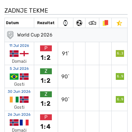
ZADNJE TEKME
Datum
Rezultat
World Cup 2026
11 Jul 2026
P
91`
6.3
1:2
Domači
5 Jul 2026
Z
90`
6.9
1:2
Gosti
30 Jun 2026
Z
90`
6.9
1:2
Gosti
26 Jun 2026
P
1:4
Domači