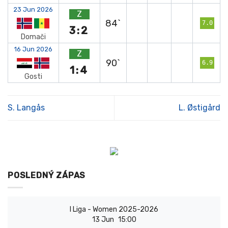
23 Jun 2026
Z
84`
7.0
3:2
Domači
16 Jun 2026
Z
90`
6.9
1:4
Gosti
S. Langås
L. Østigård
POSLEDNÝ ZÁPAS
I Liga - Women 2025-2026
13 Jun
15:00