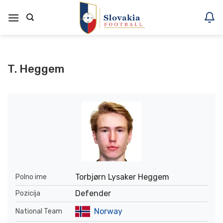
Skoči
na
vsebino
T. Heggem
Torbjørn Lysaker Heggem
Polno ime
Defender
Pozicija
Norway
National Team