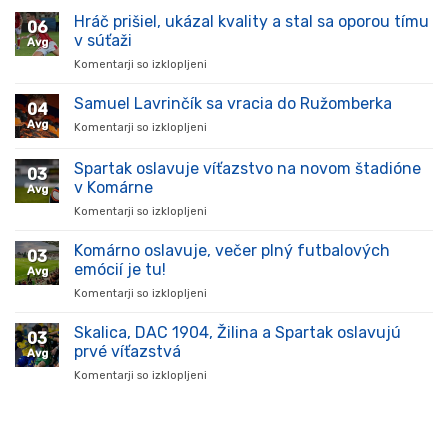
Hráč prišiel, ukázal kvality a stal sa oporou tímu
06
v súťaži
Avg
Komentarji so izklopljeni
za
Hráč
prišiel,
Samuel Lavrinčík sa vracia do Ružomberka
04
ukázal
Avg
Komentarji so izklopljeni
za
kvality
Samuel
a
Lavrinčík
Spartak oslavuje víťazstvo na novom štadióne
stal
03
sa
sa
v Komárne
Avg
vracia
oporou
Komentarji so izklopljeni
za
do
tímu
Spartak
Ružomberka
v
oslavuje
Komárno oslavuje, večer plný futbalových
súťaži
03
víťazstvo
emócií je tu!
Avg
na
Komentarji so izklopljeni
za
novom
Komárno
štadióne
oslavuje,
Skalica, DAC 1904, Žilina a Spartak oslavujú
v
03
večer
Komárne
prvé víťazstvá
Avg
plný
Komentarji so izklopljeni
za
futbalových
Skalica,
emócií
DAC
je
1904,
tu!
Žilina