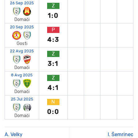
26 Sep 2025
Z
1:0
Domači
20 Sep 2025
P
4:3
Gosti
22 Avg 2025
Z
3:1
Domači
8 Avg 2025
Z
4:1
Domači
25 Jul 2025
N
0:0
Domači
A. Velky
I. Šemrinec