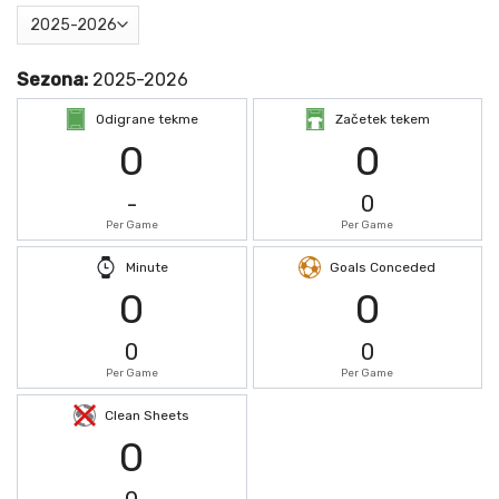
Sezona:
2025-2026
Odigrane tekme
Začetek tekem
0
0
-
0
Per Game
Per Game
Minute
Goals Conceded
0
0
0
0
Per Game
Per Game
Clean Sheets
0