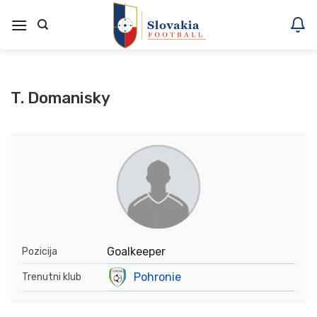
Skoči
na
vsebino
T. Domanisky
Goalkeeper
Pozicija
Pohronie
Trenutni klub