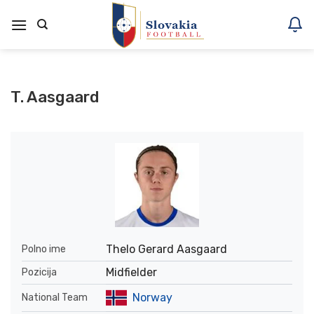
Skoči
na
vsebino
T. Aasgaard
Thelo Gerard Aasgaard
Polno ime
Midfielder
Pozicija
Norway
National Team