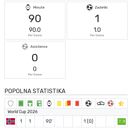
Minute
Zadetki
90
1
90.0
1.0
Per Game
Per Game
Asistence
0
0
Per Game
POPOLNA STATISTIKA
World Cup 2026
1
1
90′
1 (0)
7.9