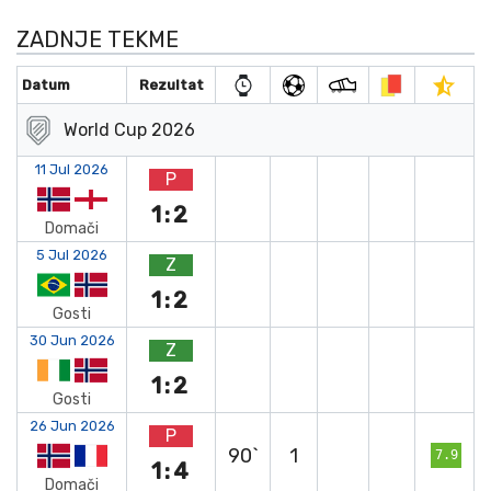
ZADNJE TEKME
Datum
Rezultat
World Cup 2026
11 Jul 2026
P
1:2
Domači
5 Jul 2026
Z
1:2
Gosti
30 Jun 2026
Z
1:2
Gosti
26 Jun 2026
P
90`
1
7.9
1:4
Domači