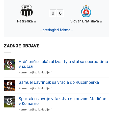
0
8
Petržalka W
Slovan Bratislava W
- predogled tekme -
ZADNJE OBJAVE
Hráč prišiel, ukázal kvality a stal sa oporou tímu
06
v súťaži
Avg
Komentarji so izklopljeni
za
Hráč
prišiel,
Samuel Lavrinčík sa vracia do Ružomberka
04
ukázal
Avg
Komentarji so izklopljeni
za
kvality
Samuel
a
Lavrinčík
Spartak oslavuje víťazstvo na novom štadióne
stal
03
sa
sa
v Komárne
Avg
vracia
oporou
Komentarji so izklopljeni
za
do
tímu