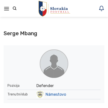
Skoči
na
vsebino
Serge Mbang
Defender
Pozicija
Námestovo
Trenutni klub