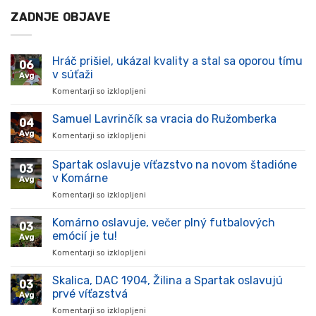
ZADNJE OBJAVE
Hráč prišiel, ukázal kvality a stal sa oporou tímu
06
v súťaži
Avg
Komentarji so izklopljeni
za
Hráč
prišiel,
Samuel Lavrinčík sa vracia do Ružomberka
04
ukázal
Avg
Komentarji so izklopljeni
za
kvality
Samuel
a
Lavrinčík
Spartak oslavuje víťazstvo na novom štadióne
stal
03
sa
sa
v Komárne
Avg
vracia
oporou
Komentarji so izklopljeni
za
do
tímu
Spartak
Ružomberka
v
oslavuje
Komárno oslavuje, večer plný futbalových
súťaži
03
víťazstvo
emócií je tu!
Avg
na
Komentarji so izklopljeni
za
novom
Komárno
štadióne
oslavuje,
Skalica, DAC 1904, Žilina a Spartak oslavujú
v
03
večer
Komárne
prvé víťazstvá
Avg
plný
Komentarji so izklopljeni
za
futbalových