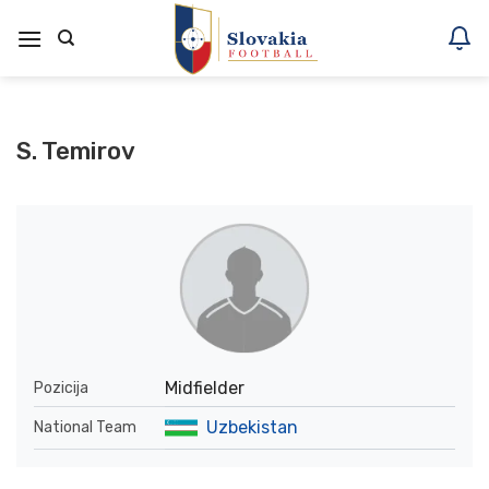
Skoči
na
vsebino
S. Temirov
Midfielder
Pozicija
Uzbekistan
National Team