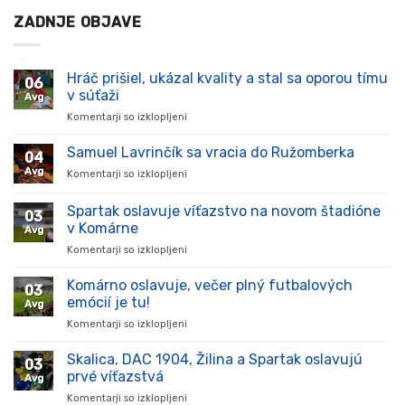
ZADNJE OBJAVE
Hráč prišiel, ukázal kvality a stal sa oporou tímu
06
v súťaži
Avg
Komentarji so izklopljeni
za
Hráč
prišiel,
Samuel Lavrinčík sa vracia do Ružomberka
04
ukázal
Avg
Komentarji so izklopljeni
za
kvality
Samuel
a
Lavrinčík
Spartak oslavuje víťazstvo na novom štadióne
stal
03
sa
sa
v Komárne
Avg
vracia
oporou
Komentarji so izklopljeni
za
do
tímu
Spartak
Ružomberka
v
oslavuje
Komárno oslavuje, večer plný futbalových
súťaži
03
víťazstvo
emócií je tu!
Avg
na
Komentarji so izklopljeni
za
novom
Komárno
štadióne
oslavuje,
Skalica, DAC 1904, Žilina a Spartak oslavujú
v
03
večer
Komárne
prvé víťazstvá
Avg
plný
Komentarji so izklopljeni
za
futbalových