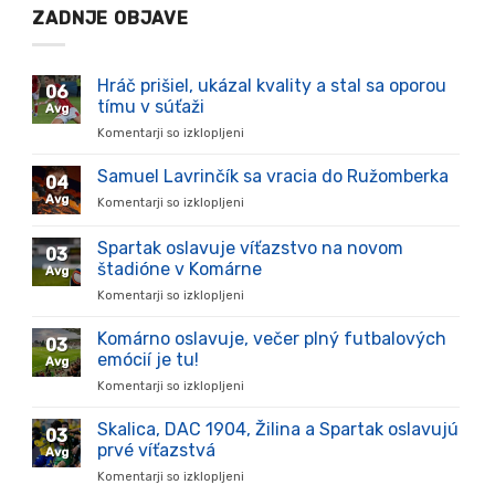
ZADNJE OBJAVE
Hráč prišiel, ukázal kvality a stal sa oporou
06
tímu v súťaži
Avg
Komentarji so izklopljeni
za
Hráč
prišiel,
Samuel Lavrinčík sa vracia do Ružomberka
04
ukázal
Avg
Komentarji so izklopljeni
za
kvality
Samuel
a
Lavrinčík
Spartak oslavuje víťazstvo na novom
stal
03
sa
sa
štadióne v Komárne
Avg
vracia
oporou
Komentarji so izklopljeni
za
do
tímu
Spartak
Ružomberka
v
oslavuje
Komárno oslavuje, večer plný futbalových
súťaži
03
víťazstvo
emócií je tu!
Avg
na
Komentarji so izklopljeni
za
novom
Komárno
štadióne
oslavuje,
Skalica, DAC 1904, Žilina a Spartak oslavujú
v
03
večer
Komárne
prvé víťazstvá
Avg
plný
Komentarji so izklopljeni
za
futbalových