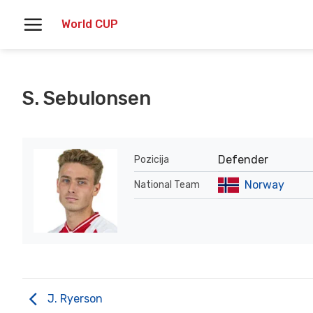
Skoči
World CUP
na
vsebino
S. Sebulonsen
Defender
Pozicija
Norway
National Team
J. Ryerson