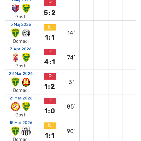
P
5:2
Gosti
3 Maj 2026
N
14`
1:1
Domači
3 Apr 2026
P
74`
4:1
Gosti
28 Mar 2026
P
3`
1:2
Domači
21 Mar 2026
P
85`
1:0
Gosti
15 Mar 2026
N
90`
1:1
Domači