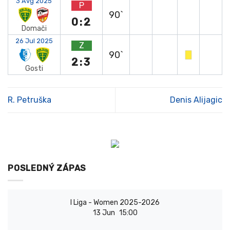
3 Avg 2025
P
90`
0:2
Domači
26 Jul 2025
Z
90`
2:3
Gosti
R. Petruška
Denis Alijagic
POSLEDNÝ ZÁPAS
I Liga - Women 2025-2026
13 Jun
15:00