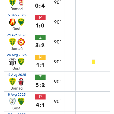
90`
0:4
Domači
5 Sep 2025
P
90`
1:0
Gosti
31 Avg 2025
Z
90`
3:2
Domači
24 Avg 2025
N
90`
1:1
Gosti
17 Avg 2025
Z
90`
5:2
Domači
8 Avg 2025
P
90`
4:1
Gosti