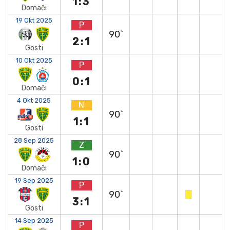
1:3
Domači
19 Okt 2025
P
90`
2:1
Gosti
10 Okt 2025
P
0:1
Domači
4 Okt 2025
N
90`
1:1
Gosti
28 Sep 2025
Z
90`
1:0
Domači
19 Sep 2025
P
90`
3:1
Gosti
14 Sep 2025
P