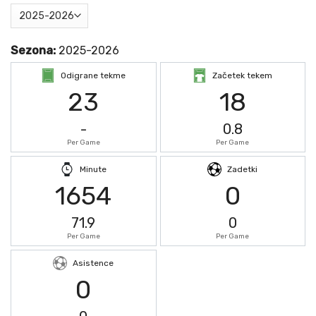
Sezona:
2025-2026
Odigrane tekme
Začetek tekem
23
18
-
0.8
Per Game
Per Game
Minute
Zadetki
1654
0
71.9
0
Per Game
Per Game
Asistence
0