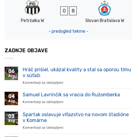
0
8
Petržalka W
Slovan Bratislava W
- predogled tekme -
ZADNJE OBJAVE
Hráč prišiel, ukázal kvality a stal sa oporou tímu
06
v súťaži
Avg
Komentarji so izklopljeni
za
Hráč
prišiel,
Samuel Lavrinčík sa vracia do Ružomberka
04
ukázal
Avg
Komentarji so izklopljeni
za
kvality
Samuel
a
Lavrinčík
Spartak oslavuje víťazstvo na novom štadióne
stal
03
sa
sa
v Komárne
Avg
vracia
oporou
Komentarji so izklopljeni
za
do
tímu
Spartak
Ružomberka
v