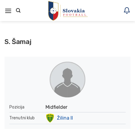
Skoči
na
vsebino
S. Šamaj
Midfielder
Pozicija
Žilina II
Trenutni klub