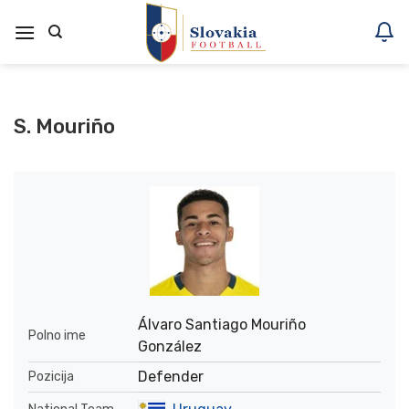
Skoči
na
vsebino
S. Mouriño
Álvaro Santiago Mouriño
Polno ime
González
Defender
Pozicija