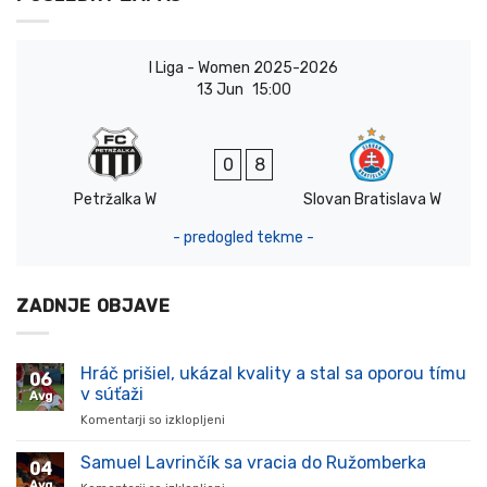
I Liga - Women 2025-2026
13 Jun
15:00
0
8
Petržalka W
Slovan Bratislava W
- predogled tekme -
ZADNJE OBJAVE
Hráč prišiel, ukázal kvality a stal sa oporou tímu
06
v súťaži
Avg
Komentarji so izklopljeni
za
Hráč
prišiel,
Samuel Lavrinčík sa vracia do Ružomberka
04
ukázal
Avg