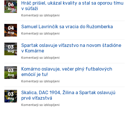
Hráč prišiel, ukázal kvality a stal sa oporou tímu
06
v súťaži
Avg
Komentarji so izklopljeni
za
Hráč
prišiel,
Samuel Lavrinčík sa vracia do Ružomberka
04
ukázal
Avg
Komentarji so izklopljeni
za
kvality
Samuel
a
Lavrinčík
Spartak oslavuje víťazstvo na novom štadióne
stal
03
sa
sa
v Komárne
Avg
vracia
oporou
Komentarji so izklopljeni
za
do
tímu
Spartak
Ružomberka
v
oslavuje
Komárno oslavuje, večer plný futbalových
súťaži
03
víťazstvo
emócií je tu!
Avg
na
Komentarji so izklopljeni
za
novom
Komárno
štadióne
oslavuje,
Skalica, DAC 1904, Žilina a Spartak oslavujú
v
03
večer
Komárne
prvé víťazstvá
Avg
plný
Komentarji so izklopljeni
za
futbalových
Skalica,
emócií
DAC
je
1904,
tu!
Žilina