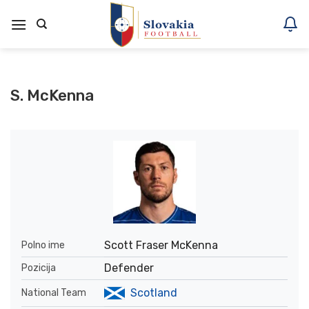
Skoči
na
vsebino
S. McKenna
Scott Fraser McKenna
Polno ime
Defender
Pozicija
Scotland
National Team