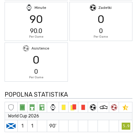
Minute
Zadetki
90
0
90.0
0
Per Game
Per Game
Asistence
0
0
Per Game
POPOLNA STATISTIKA
World Cup 2026
1
1
90′
5.9