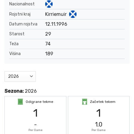
Nacionalnost
Kirriemuir
Rojstni kraj
12.11.1996
Datum rojstva
29
Starost
74
Teža
189
Višina
Sezona:
2026
Odigrane tekme
Začetek tekem
1
1
-
1.0
Per Game
Per Game