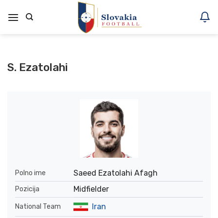
Skoči
na
vsebino
S. Ezatolahi
Saeed Ezatolahi Afagh
Polno ime
Midfielder
Pozicija
Iran
National Team