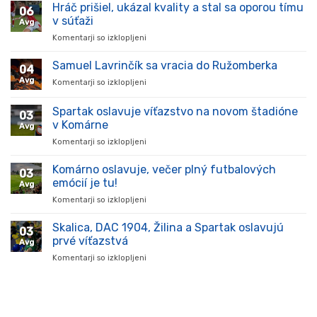
Hráč prišiel, ukázal kvality a stal sa oporou tímu
06
v súťaži
Avg
Komentarji so izklopljeni
za
Hráč
prišiel,
Samuel Lavrinčík sa vracia do Ružomberka
04
ukázal
Avg
Komentarji so izklopljeni
za
kvality
Samuel
a
Lavrinčík
Spartak oslavuje víťazstvo na novom štadióne
stal
03
sa
sa
v Komárne
Avg
vracia
oporou
Komentarji so izklopljeni
za
do
tímu
Spartak
Ružomberka
v
oslavuje
Komárno oslavuje, večer plný futbalových
súťaži
03
víťazstvo
emócií je tu!
Avg
na
Komentarji so izklopljeni
za
novom
Komárno
štadióne
oslavuje,
Skalica, DAC 1904, Žilina a Spartak oslavujú
v
03
večer
Komárne
prvé víťazstvá
Avg
plný
Komentarji so izklopljeni
za
futbalových
Skalica,
emócií
DAC
je
1904,
tu!
Žilina