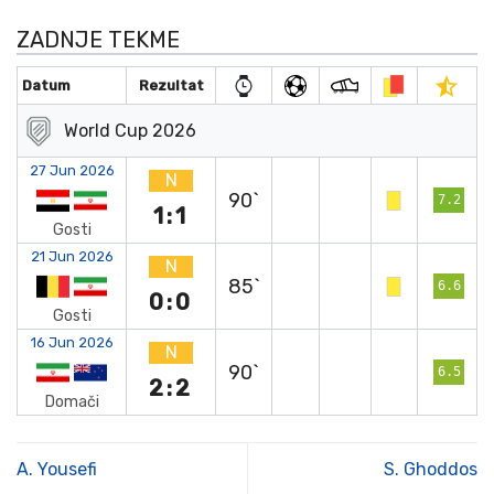
ZADNJE TEKME
Datum
Rezultat
World Cup 2026
27 Jun 2026
N
90`
7.2
1:1
Gosti
21 Jun 2026
N
85`
6.6
0:0
Gosti
16 Jun 2026
N
90`
6.5
2:2
Domači
A. Yousefi
S. Ghoddos