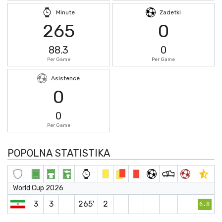
Minute
Zadetki
265
0
88.3
0
Per Game
Per Game
Asistence
0
0
Per Game
POPOLNA STATISTIKA
World Cup 2026
3
3
265′
2
6.8