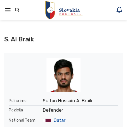
Skoči
na
vsebino
S. Al Braik
Sultan Hussain Al Braik
Polno ime
Defender
Pozicija
Qatar
National Team