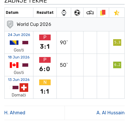
ZADNJE TEKME
Datum
Rezultat
World Cup 2026
24 Jun 2026
P
90`
5.3
3:1
Gosti
18 Jun 2026
P
50`
6.2
6:0
Gosti
13 Jun 2026
N
1:1
Domači
H. Ahmed
A. Al Hussain