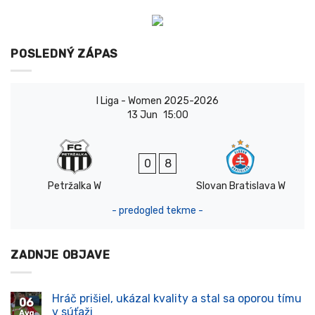
POSLEDNÝ ZÁPAS
I Liga - Women 2025-2026
13 Jun
15:00
0
8
Petržalka W
Slovan Bratislava W
- predogled tekme -
ZADNJE OBJAVE
Hráč prišiel, ukázal kvality a stal sa oporou tímu
06
v súťaži
Avg