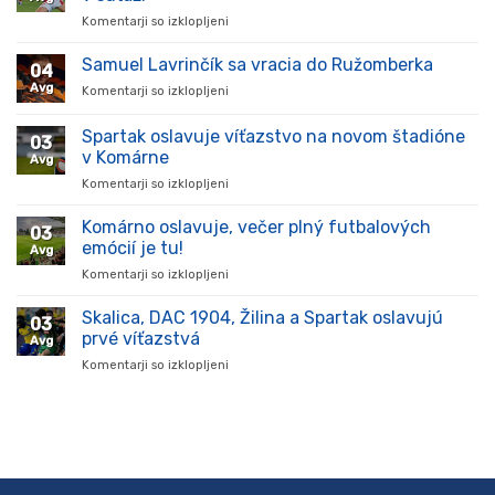
Komentarji so izklopljeni
za
Hráč
prišiel,
Samuel Lavrinčík sa vracia do Ružomberka
04
ukázal
Avg
Komentarji so izklopljeni
za
kvality
Samuel
a
Lavrinčík
Spartak oslavuje víťazstvo na novom štadióne
stal
03
sa
sa
v Komárne
Avg
vracia
oporou
Komentarji so izklopljeni
za
do
tímu
Spartak
Ružomberka
v
oslavuje
Komárno oslavuje, večer plný futbalových
súťaži
03
víťazstvo
emócií je tu!
Avg
na
Komentarji so izklopljeni
za
novom
Komárno
štadióne
oslavuje,
Skalica, DAC 1904, Žilina a Spartak oslavujú
v
03
večer
Komárne
prvé víťazstvá
Avg
plný
Komentarji so izklopljeni
za
futbalových
Skalica,
emócií
DAC
je
1904,
tu!
Žilina
a
Spartak