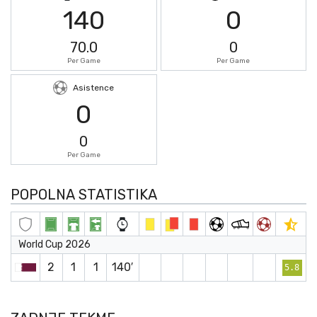
140
0
70.0
0
Per Game
Per Game
Asistence
0
0
Per Game
POPOLNA STATISTIKA
World Cup 2026
2
1
1
140′
5.8