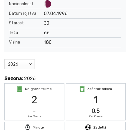
Nacionalnost
07.04.1996
Datum rojstva
30
Starost
66
Teža
180
Višina
Sezona:
2026
Odigrane tekme
Začetek tekem
2
1
-
0.5
Per Game
Per Game
Minute
Zadetki