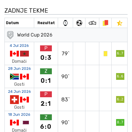
ZADNJE TEKME
Datum
Rezultat
World Cup 2026
4 Jul 2026
P
79`
6.7
0:3
Domači
28 Jun 2026
Z
90`
6.6
0:1
Gosti
24 Jun 2026
P
83`
6.2
2:1
Gosti
18 Jun 2026
Z
90`
8.7
6:0
Domači