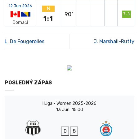
12 Jun 2026
N
90`
7.3
1:1
Domači
L. De Fougerolles
J. Marshall-Rutty
POSLEDNÝ ZÁPAS
I Liga - Women 2025-2026
13 Jun
15:00
0
8