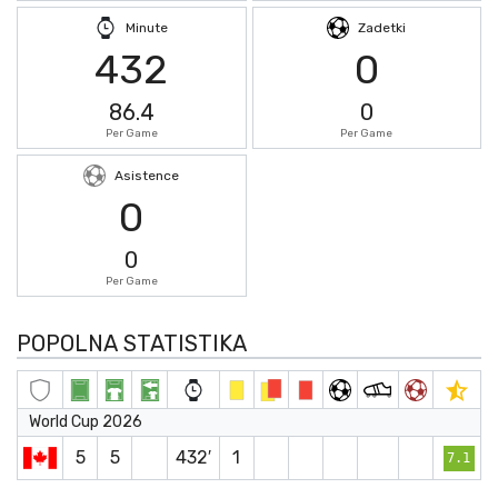
Minute
Zadetki
432
0
86.4
0
Per Game
Per Game
Asistence
0
0
Per Game
POPOLNA STATISTIKA
World Cup 2026
5
5
432′
1
7.1