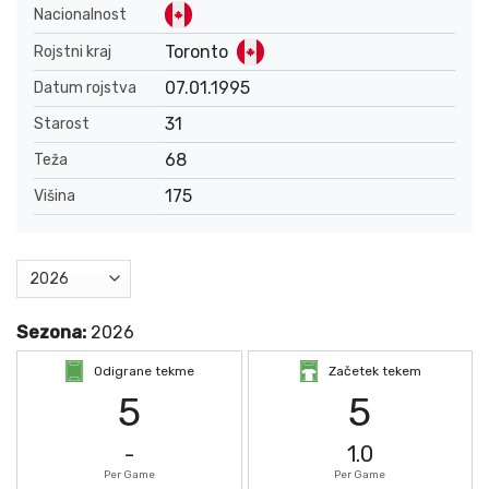
Nacionalnost
Toronto
Rojstni kraj
07.01.1995
Datum rojstva
31
Starost
68
Teža
175
Višina
Sezona:
2026
Odigrane tekme
Začetek tekem
5
5
-
1.0
Per Game
Per Game