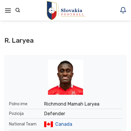
Skoči
na
vsebino
R. Laryea
Richmond Mamah Laryea
Polno ime
Defender
Pozicija
Canada
National Team