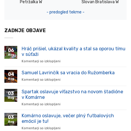
Petržalka W
Slovan Bratislava W
- predogled tekme -
ZADNJE OBJAVE
Hráč prišiel, ukázal kvality a stal sa oporou tímu
06
v súťaži
Avg
Komentarji so izklopljeni
za
Hráč
prišiel,
Samuel Lavrinčík sa vracia do Ružomberka
04
ukázal
Avg
Komentarji so izklopljeni
za
kvality
Samuel
a
Lavrinčík
Spartak oslavuje víťazstvo na novom štadióne
stal
03
sa
sa
v Komárne
Avg
vracia
oporou
Komentarji so izklopljeni
za
do
tímu
Spartak
Ružomberka
v
oslavuje
Komárno oslavuje, večer plný futbalových
súťaži
03
víťazstvo
emócií je tu!
Avg
na
Komentarji so izklopljeni
za
novom