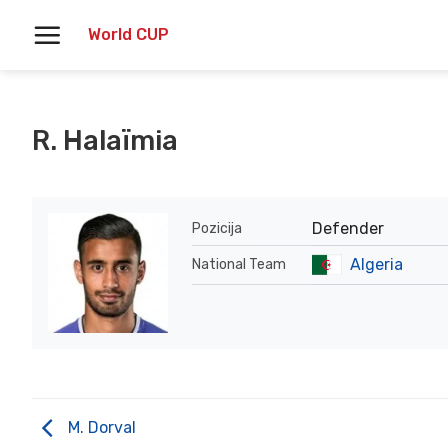
Skoči
World CUP
na
vsebino
R. Halaïmia
Defender
Pozicija
Algeria
National Team
M. Dorval