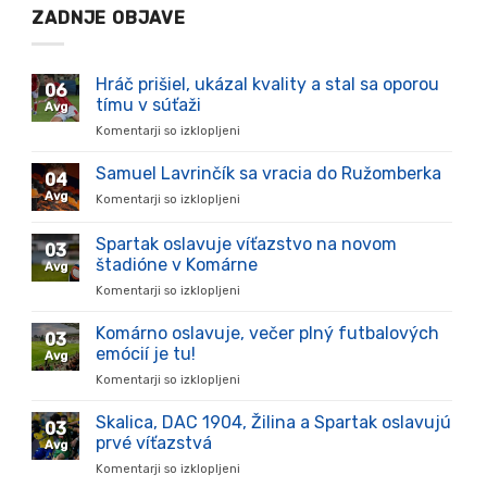
ZADNJE OBJAVE
Hráč prišiel, ukázal kvality a stal sa oporou
06
tímu v súťaži
Avg
Komentarji so izklopljeni
za
Hráč
prišiel,
Samuel Lavrinčík sa vracia do Ružomberka
04
ukázal
Avg
Komentarji so izklopljeni
za
kvality
Samuel
a
Lavrinčík
Spartak oslavuje víťazstvo na novom
stal
03
sa
sa
štadióne v Komárne
Avg
vracia
oporou
Komentarji so izklopljeni
za
do
tímu
Spartak
Ružomberka
v
oslavuje
Komárno oslavuje, večer plný futbalových
súťaži
03
víťazstvo
emócií je tu!
Avg
na
Komentarji so izklopljeni
za
novom
Komárno
štadióne
oslavuje,
Skalica, DAC 1904, Žilina a Spartak oslavujú
v
03
večer
Komárne
prvé víťazstvá
Avg
plný
Komentarji so izklopljeni
za
futbalových