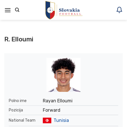
Skoči
na
vsebino
R. Elloumi
Rayan Elloumi
Polno ime
Forward
Pozicija
Tunisia
National Team