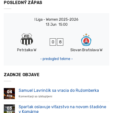
POSLEDNÝ ZÁPAS
I Liga - Women 2025-2026
13 Jun
15:00
0
8
Petržalka W
Slovan Bratislava W
- predogled tekme -
ZADNJE OBJAVE
Samuel Lavrinčík sa vracia do Ružomberka
04
Avg
Komentarji so izklopljeni
za
Samuel
Lavrinčík
Spartak oslavuje víťazstvo na novom štadióne
03
sa
v Komárne
Avg