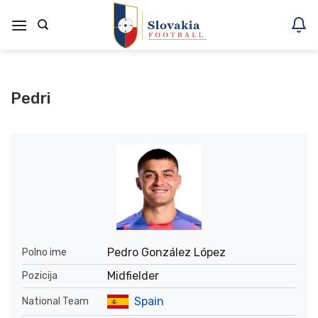
Skoči
na
vsebino
Pedri
Pedro González López
Polno ime
Midfielder
Pozicija
Spain
National Team