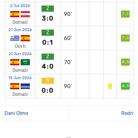
2 Jul 2026
Z
90`
7.2
3:0
Domači
27 Jun 2026
Z
60`
7.0
0:1
Gosti
21 Jun 2026
Z
70`
6.9
4:0
Domači
15 Jun 2026
N
90`
8.9
0:0
Domači
Dani Olmo
Rodri