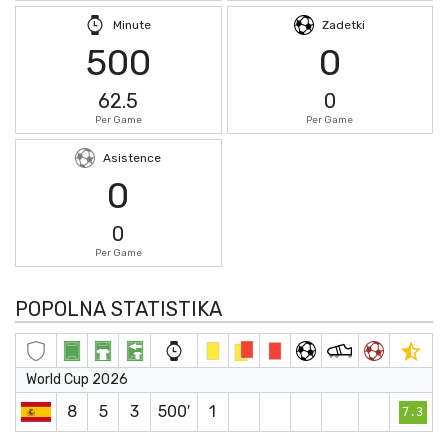
Minute
Zadetki
500
0
62.5
0
Per Game
Per Game
Asistence
0
0
Per Game
POPOLNA STATISTIKA
World Cup 2026
8
5
3
500′
1
7.3