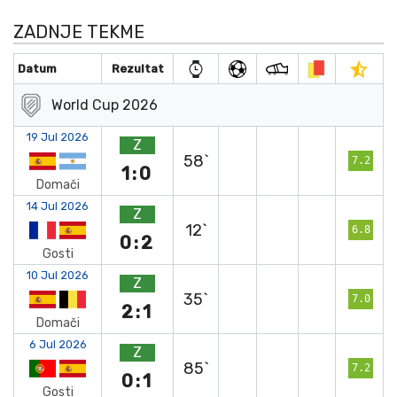
ZADNJE TEKME
Datum
Rezultat
World Cup 2026
19 Jul 2026
Z
58`
7.2
1:0
Domači
14 Jul 2026
Z
12`
6.8
0:2
Gosti
10 Jul 2026
Z
35`
7.0
2:1
Domači
6 Jul 2026
Z
85`
7.2
0:1
Gosti