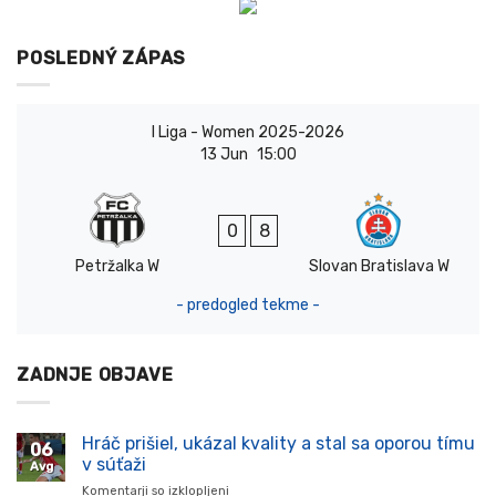
POSLEDNÝ ZÁPAS
I Liga - Women 2025-2026
13 Jun
15:00
0
8
Petržalka W
Slovan Bratislava W
- predogled tekme -
ZADNJE OBJAVE
Hráč prišiel, ukázal kvality a stal sa oporou tímu
06
v súťaži
Avg
Komentarji so izklopljeni
za