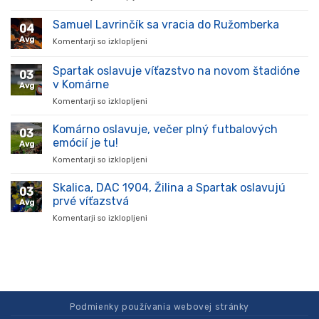
Hráč
prišiel,
Samuel Lavrinčík sa vracia do Ružomberka
04
ukázal
Avg
Komentarji so izklopljeni
za
kvality
Samuel
a
Lavrinčík
Spartak oslavuje víťazstvo na novom štadióne
stal
03
sa
sa
v Komárne
Avg
vracia
oporou
Komentarji so izklopljeni
za
do
tímu
Spartak
Ružomberka
v
oslavuje
Komárno oslavuje, večer plný futbalových
súťaži
03
víťazstvo
emócií je tu!
Avg
na
Komentarji so izklopljeni
za
novom
Komárno
štadióne
oslavuje,
Skalica, DAC 1904, Žilina a Spartak oslavujú
v
03
večer
Komárne
prvé víťazstvá
Avg
plný
Komentarji so izklopljeni
za
futbalových
Skalica,
emócií
DAC
je
1904,
tu!
Žilina
a
Spartak
oslavujú
Podmienky používania webovej stránky
prvé