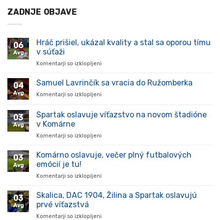
ZADNJE OBJAVE
Hráč prišiel, ukázal kvality a stal sa oporou tímu
06
v súťaži
Avg
Komentarji so izklopljeni
za
Hráč
prišiel,
Samuel Lavrinčík sa vracia do Ružomberka
04
ukázal
Avg
Komentarji so izklopljeni
za
kvality
Samuel
a
Lavrinčík
Spartak oslavuje víťazstvo na novom štadióne
stal
03
sa
sa
v Komárne
Avg
vracia
oporou
Komentarji so izklopljeni
za
do
tímu
Spartak
Ružomberka
v
oslavuje
Komárno oslavuje, večer plný futbalových
súťaži
03
víťazstvo
emócií je tu!
Avg
na
Komentarji so izklopljeni
za
novom
Komárno
štadióne
oslavuje,
Skalica, DAC 1904, Žilina a Spartak oslavujú
v
03
večer
Komárne
prvé víťazstvá
Avg
plný
Komentarji so izklopljeni
za
futbalových