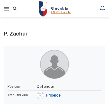
Skoči
na
vsebino
P. Zachar
Defender
Pozicija
Príbelce
Trenutni klub