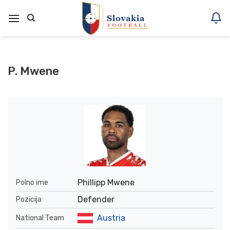
Skoči
na
vsebino
P. Mwene
Phillipp Mwene
Polno ime
Defender
Pozicija
Austria
National Team