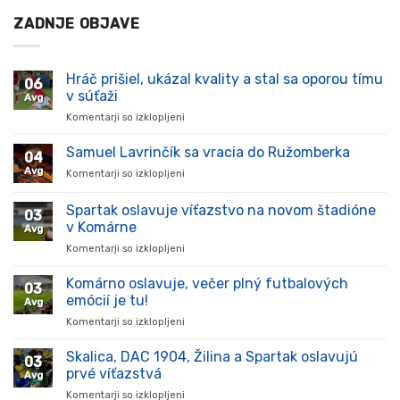
ZADNJE OBJAVE
Hráč prišiel, ukázal kvality a stal sa oporou tímu
06
v súťaži
Avg
Komentarji so izklopljeni
za
Hráč
prišiel,
Samuel Lavrinčík sa vracia do Ružomberka
04
ukázal
Avg
Komentarji so izklopljeni
za
kvality
Samuel
a
Lavrinčík
Spartak oslavuje víťazstvo na novom štadióne
stal
03
sa
sa
v Komárne
Avg
vracia
oporou
Komentarji so izklopljeni
za
do
tímu
Spartak
Ružomberka
v
oslavuje
Komárno oslavuje, večer plný futbalových
súťaži
03
víťazstvo
emócií je tu!
Avg
na
Komentarji so izklopljeni
za
novom
Komárno
štadióne
oslavuje,
Skalica, DAC 1904, Žilina a Spartak oslavujú
v
03
večer
Komárne
prvé víťazstvá
Avg
plný
Komentarji so izklopljeni
za
futbalových