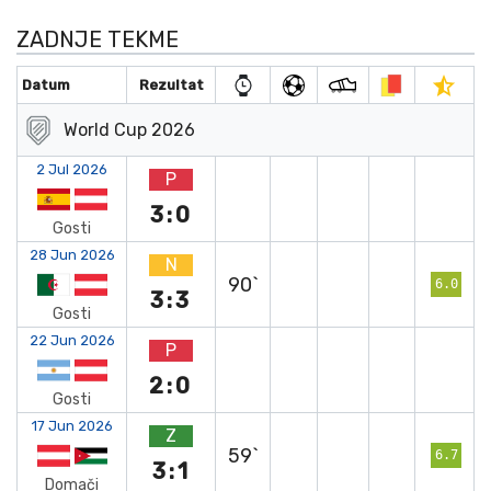
ZADNJE TEKME
Datum
Rezultat
World Cup 2026
2 Jul 2026
P
3:0
Gosti
28 Jun 2026
N
90`
6.0
3:3
Gosti
22 Jun 2026
P
2:0
Gosti
17 Jun 2026
Z
59`
6.7
3:1
Domači