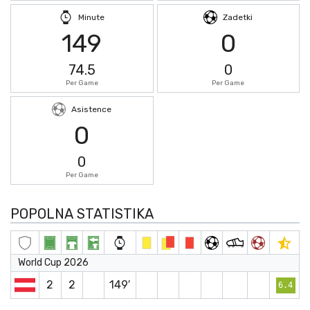
Minute
Zadetki
149
0
74.5
0
Per Game
Per Game
Asistence
0
0
Per Game
POPOLNA STATISTIKA
World Cup 2026
2
2
149′
6.4