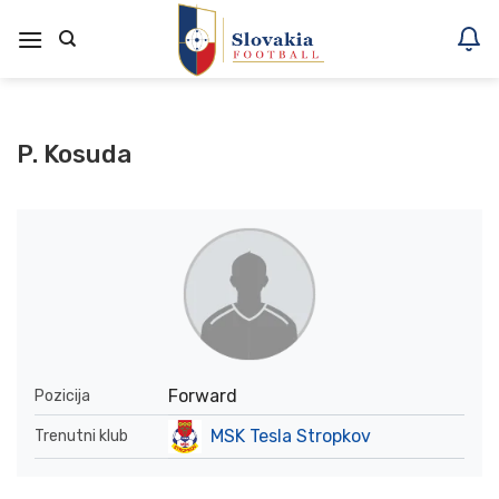
Skoči
na
vsebino
P. Kosuda
Forward
Pozicija
MSK Tesla Stropkov
Trenutni klub