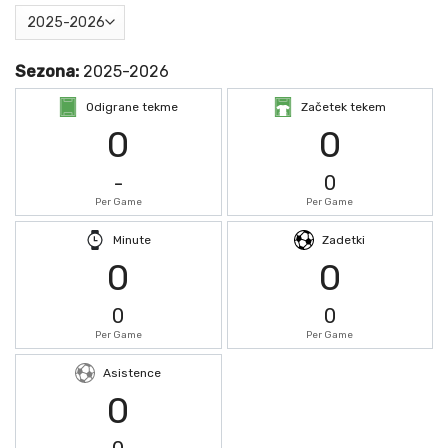
Sezona:
2025-2026
Odigrane tekme
Začetek tekem
0
0
-
0
Per Game
Per Game
Minute
Zadetki
0
0
0
0
Per Game
Per Game
Asistence
0