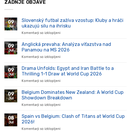
ZADNJE OBJAVE
Slovenský futbal zažíva vzostup: Kluby a hráči
09
ukazujú silu na ihrisku
Jul
Komentarji so izklopljeni
za
Slovenský
futbal
Anglická prevaha: Analýza víťazstva nad
09
zažíva
Panamou na MS 2026
Jul
vzostup:
Komentarji so izklopljeni
za
Kluby
Anglická
a
prevaha:
Drama Unfolds: Egypt and Iran Battle to a
hráči
09
Analýza
ukazujú
Thrilling 1-1 Draw at World Cup 2026
Jul
víťazstva
silu
Komentarji so izklopljeni
za
nad
na
Drama
Panamou
ihrisku
Unfolds:
Belgium Dominates New Zealand: A World Cup
na
09
Egypt
MS
Showdown Breakdown
Jul
and
2026
Komentarji so izklopljeni
za
Iran
Belgium
Battle
Dominates
Spain vs Belgium: Clash of Titans at World Cup
to
08
New
a
2026!
Jul
Zealand:
Thrilling
Komentarji so izklopljeni
za
A
1-