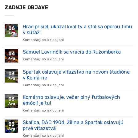
ZADNJE OBJAVE
Hráč prišiel, ukázal kvality a stal sa oporou tímu
06
v súťaži
Avg
Komentarji so izklopljeni
za
Hráč
prišiel,
Samuel Lavrinčík sa vracia do Ružomberka
04
ukázal
Avg
Komentarji so izklopljeni
za
kvality
Samuel
a
Lavrinčík
Spartak oslavuje víťazstvo na novom štadióne
stal
03
sa
sa
v Komárne
Avg
vracia
oporou
Komentarji so izklopljeni
za
do
tímu
Spartak
Ružomberka
v
oslavuje
Komárno oslavuje, večer plný futbalových
súťaži
03
víťazstvo
emócií je tu!
Avg
na
Komentarji so izklopljeni
za
novom
Komárno
štadióne
oslavuje,
Skalica, DAC 1904, Žilina a Spartak oslavujú
v
03
večer
Komárne
prvé víťazstvá
Avg
plný
Komentarji so izklopljeni
za
futbalových