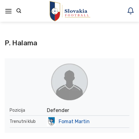
Skoči
na
vsebino
P. Halama
Defender
Pozicija
Fomat Martin
Trenutni klub