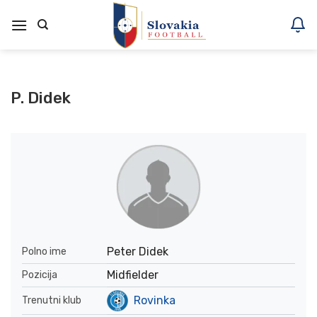
Skoči
na
vsebino
P. Didek
Peter Didek
Polno ime
Midfielder
Pozicija
Rovinka
Trenutni klub