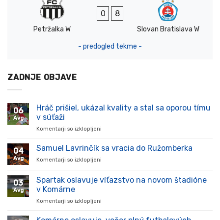
0
8
Petržalka W
Slovan Bratislava W
- predogled tekme -
ZADNJE OBJAVE
Hráč prišiel, ukázal kvality a stal sa oporou tímu
06
v súťaži
Avg
Komentarji so izklopljeni
za
Hráč
prišiel,
Samuel Lavrinčík sa vracia do Ružomberka
04
ukázal
Avg
Komentarji so izklopljeni
za
kvality
Samuel
a
Lavrinčík
Spartak oslavuje víťazstvo na novom štadióne
stal
03
sa
sa
v Komárne
Avg
vracia
oporou
Komentarji so izklopljeni
za
do
tímu
Spartak
Ružomberka
v
oslavuje