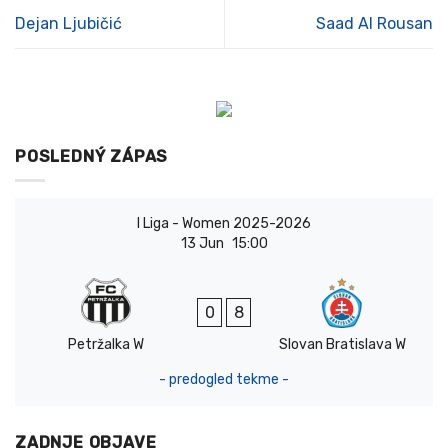
Dejan Ljubičić
Saad Al Rousan
POSLEDNÝ ZÁPAS
I Liga - Women 2025-2026
13 Jun
15:00
0
8
Petržalka W
Slovan Bratislava W
- predogled tekme -
ZADNJE OBJAVE