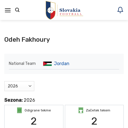
Skoči
na
vsebino
Odeh Fakhoury
Jordan
National Team
Sezona:
2026
Odigrane tekme
Začetek tekem
2
2