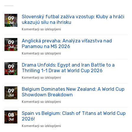
Slovenský futbal zažíva vzostup: Kluby a hráči
09
ukazujú silu na ihrisku
Jul
Komentarji so izklopljeni
za
Slovenský
futbal
Anglická prevaha: Analýza víťazstva nad
09
zažíva
Panamou na MS 2026
Jul
vzostup:
Komentarji so izklopljeni
za
Kluby
Anglická
a
prevaha:
Drama Unfolds: Egypt and Iran Battle to a
hráči
09
Analýza
ukazujú
Thrilling 1-1 Draw at World Cup 2026
Jul
víťazstva
silu
Komentarji so izklopljeni
za
nad
na
Drama
Panamou
ihrisku
Unfolds:
Belgium Dominates New Zealand: A World Cup
na
09
Egypt
MS
Showdown Breakdown
Jul
and
2026
Komentarji so izklopljeni
za
Iran
Belgium
Battle
Dominates
Spain vs Belgium: Clash of Titans at World Cup
to
08
New
a
2026!
Jul
Zealand:
Thrilling
Komentarji so izklopljeni
za
A
1-
Spain
World