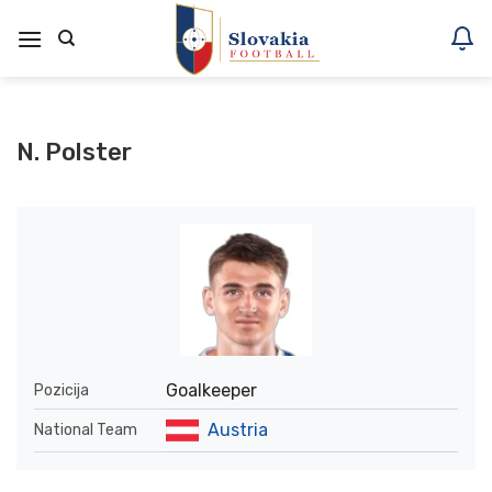
Skoči
na
vsebino
N. Polster
Goalkeeper
Pozicija
Austria
National Team