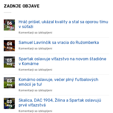
ZADNJE OBJAVE
Hráč prišiel, ukázal kvality a stal sa oporou tímu
06
v súťaži
Avg
Komentarji so izklopljeni
za
Hráč
prišiel,
Samuel Lavrinčík sa vracia do Ružomberka
04
ukázal
Avg
Komentarji so izklopljeni
za
kvality
Samuel
a
Lavrinčík
Spartak oslavuje víťazstvo na novom štadióne
stal
03
sa
sa
v Komárne
Avg
vracia
oporou
Komentarji so izklopljeni
za
do
tímu
Spartak
Ružomberka
v
oslavuje
Komárno oslavuje, večer plný futbalových
súťaži
03
víťazstvo
emócií je tu!
Avg
na
Komentarji so izklopljeni
za
novom
Komárno
štadióne
oslavuje,
Skalica, DAC 1904, Žilina a Spartak oslavujú
v
03
večer
Komárne
prvé víťazstvá
Avg
plný
Komentarji so izklopljeni
za
futbalových