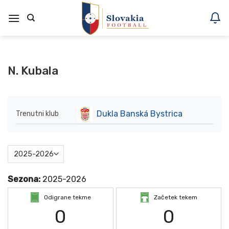
Skoči
na
vsebino
N. Kubala
Dukla Banská Bystrica
Trenutni klub
Sezona:
2025-2026
Odigrane tekme
Začetek tekem
0
0