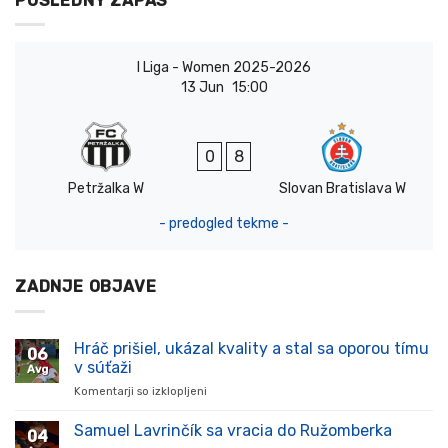
POSLEDNÝ ZÁPAS
I Liga - Women 2025-2026
13 Jun
15:00
0
8
Petržalka W
Slovan Bratislava W
- predogled tekme -
ZADNJE OBJAVE
Hráč prišiel, ukázal kvality a stal sa oporou tímu
06
v súťaži
Avg
Komentarji so izklopljeni
za
Hráč
prišiel,
Samuel Lavrinčík sa vracia do Ružomberka
04
ukázal